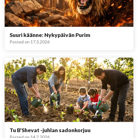
Suuri käänne: Nykypäivän Purim
Posted on
17.3.2026
Tu B’Shevat -juhlan sadonkorjuu
Posted on
14.2.2026