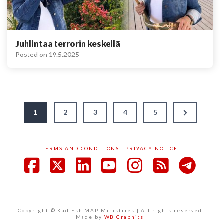
Juhlintaa terrorin keskellä
Posted on
19.5.2025
Artikkelien
Next
1
2
3
4
5
Page
sivutus
TERMS AND CONDITIONS
PRIVACY NOTICE
Facebook
X
LinkedIn
YouTube
Instagram
RSS
Copyright © Kad Esh MAP Ministries | All rights reserved
Made by
WB Graphics