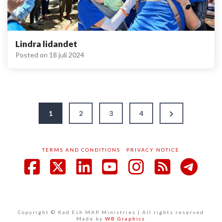
Lindra lidandet
Posted on
18 juli 2024
Sidnumrering
Next
1
2
3
4
Page
för
TERMS AND CONDITIONS
PRIVACY NOTICE
inlägg
Facebook
X
LinkedIn
YouTube
Instagram
RSS
Copyright © Kad Esh MAP Ministries | All rights reserved
Made by
WB Graphics