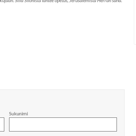
kujaan. Sillä Siionista lähtee opetus, Jerusalemista Herran sana.”
Sukunimi