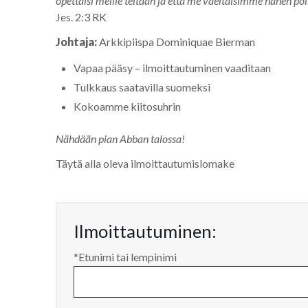
opettaisi meille teitään ja että me vaeltaisimme hänen pol
Jes. 2‬:3‬ RK
Johtaja:
Arkkipiispa Dominiquae Bierman
Vapaa pääsy – ilmoittautuminen vaaditaan
Tulkkaus saatavilla suomeksi
Kokoamme kiitosuhrin
Nähdään pian Abban talossa!
Täytä alla oleva ilmoittautumislomake
Ilmoittautuminen:
*Etunimi tai lempinimi