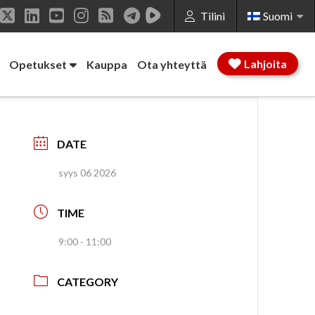
Tilini
Suomi
acebook
X
LinkedIn
YouTube
Instagram
RSS
Lahjoita
Opetukset
Kauppa
Ota yhteyttä
DATE
syys 06 2026
TIME
9:00 - 11:00
CATEGORY