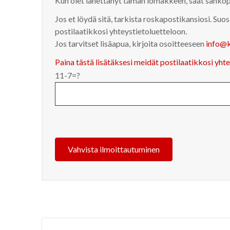
Kun olet lähettänyt tämän lomakkeen, saat sähköp
Jos et löydä sitä, tarkista roskapostikansiosi. Su
postilaatikkosi yhteystietoluetteloon.
Jos tarvitset lisäapua, kirjoita osoitteeseen
info@k
Paina tästä lisätäksesi meidät postilaatikkosi yht
11-7=?