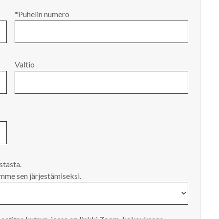
*Puhelin numero
Valtio
istasta.
me sen järjestämiseksi.