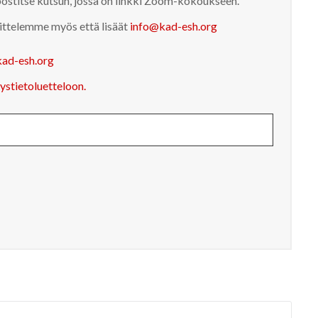
ostitse kutsun, jossa on linkki Zoom-kokoukseen.
osittelemme myös että lisäät
info@kad-esh.org
ad-esh.org
eystietoluetteloon.