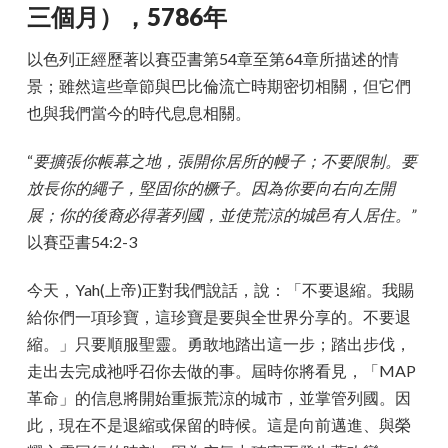
三個月），5786年
以色列正經歷著以賽亞書第54章至第64章所描述的情
景；雖然這些章節與巴比倫流亡時期密切相關，但它們
也與我們當今的時代息息相關。
“
要擴張你帳幕之地，張開你居所的幔子；不要限制。要
放長你的繩子，堅固你的橛子。因為你要向右向左開
展；你的後裔必得著列國，並使荒涼的城邑有人居住。”
以賽亞書54:2-3
今天，Yah(上帝)正對我們說話，說：「不要退縮。我賜
給你們一項珍寶，這珍寶是要與全世界分享的。不要退
縮。」只要順服聖靈。勇敢地踏出這一步；踏出步伐，
走出去完成祂呼召你去做的事。屆時你將看見，「MAP
革命」的信息將開始重振荒涼的城市，並掌管列國。因
此，現在不是退縮或保留的時候。這是向前邁進、與榮