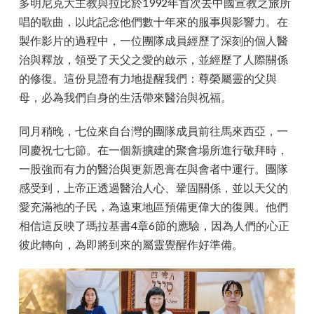
多明尼克大主教與拉比於1992年首次去中國宣教之旅所
唱的歌曲，以此記念他們數十年來的服事與影響力。在
製作影片的過程中，一位團隊成員經歷了深刻的個人醫
治與釋放，領受了天父之愛的啟示，並經歷了人際關係
的修復。這份見證有力地提醒我們：尊榮屬靈的父與
母，必為我們自身的生活帶來醫治與祝福。
同月稍晚，七位來自台灣的團隊成員前往馬來西亞，一
同慶祝七七節。在一個新擴建的聚會場所進行敬拜時，
一股強而有力的醫治與更新恩膏在與會者中運行。團隊
感受到，上帝正透過醫治人心、鞏固關係，並以天父的
愛充滿祂的子民，為遠東地區預備更偉大的復興。他們
相信這反映了瑪拉基書4章6節的應驗，因為人們的心正
彼此轉向，為即將到來的屬靈覺醒作好準備。