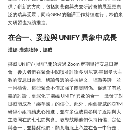
供了嶄新的方向，包括將悲傷與失去研討會擴展至更廣
泛的瑞典受眾，同時GRM的翻譯工作持續進行，希伯來
文研習也持續推進。
在合一、妥拉與 UNIFY 異象中成長
漢娜-漢森牧師，挪威
挪威 UNIFY 小組已開始透過 Zoom 定期舉行安息日聚
會，參與者們在聚會中閱讀並討論多明尼克·畢爾曼大主
教的安息日書信、研讀每週的妥拉經文、唱讚美詩，並
一同禱告。這些聚會不僅加強了團契關係、促進了有意
義的討論，更深化了圍繞 UNIFY 異象的合一，激發了對
挪威能成為「綿羊國」的信心。此外，兩個挪威的GRM
研經小組持續忠心推進，並有多位成員參與了近期與大
主教同在的七七節聚會。教導鼓勵他們保持預備、定位
與合一，並提醒他們：願意順服上帝並在合一中行走，