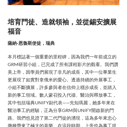
培育門徒、造就領袖，並從錫安擴展
福音
薩納-恩魯斯使徒，瑞典
本月標誌著一個重要的里程碑，因為我們一年前成立的
GRM研習小組，已完成了所有課程影片的觀看。我們讚
美上帝，因學員們展現了非凡的成長，其中一位畢業生
更展現了如實對拿俄米的愛心。透過持續的外展事工，
小組不斷擴展，許多參與者在信仰上穩步成長，並踏入
新的事工領域。數人蒙召投入代禱、醫治與釋放事工，
其中包括瑞典UNIFY副代表——先知瑪麗，她多年來在
醫治事工的經驗，正為分享GRM與UNIFY開啟新的門
路。我們也見證了第二代門徒的湧現，這為多年來忠心
撒種帶來了極大的喜樂。在這段時期，上帝也為事工提