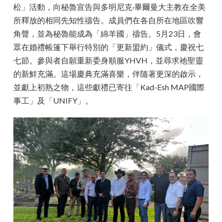
松」活動，向秘魯宣告與多明尼克·畢爾曼大主教在全美
所釋放的相同先知性禱告。成員們在各自所在地區吹響
角聲，並為秘魯能成為「綿羊國」禱告。5月23日，會
眾在婚禮帳篷下舉行特別的「更新盟約」儀式，慶祝七
七節。參與者自願重新委身順服YHVH，並尋求祂聖靈
的新鮮充滿。這場慶典充滿喜樂，伴隨著更深的啟示，
並獻上初熟之物，這些獻禮已寄往「Kad-Esh MAP國際
事工」及「UNIFY」。