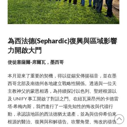
為西法德(Sephardic)復興與區域影響
力開啟大門
使徒塞薩爾-席爾瓦，墨西哥
本月迎來了重要的契機，得以從錫安傳揚福音，並在墨
西哥北部及南德州各地建立戰略性關係。透過與一位天
主教神父的蒙恩相遇，為持續探討以色列、聖經根源以
及 UNIFY 事工開啟了對話之門。在紐瓦萊昂州的卡德雷
塔·希梅內斯，我們進行了一場先知性的悔改與代禱行
動，承認該地區的西法德猶太遺產，並為與信仰希伯來
根源的醫治、復興與和解禱告。吹響角聲、悔改的禱告