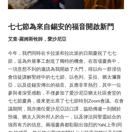
七七節為來自錫安的福音開啟新門
艾查-羅姆斯牧師，愛沙尼亞
今年，我們同時在卡拉派和拉比派的日期慶祝了七七
節，這為外展事工創造了獨特的機會。在首場慶典中，
一項意想不到的邀請為我開啟了大門，得以向一群浸信
會信徒講解聖經中的七七節、以色列、妥拉、猶太彌賽
亞，以及從錫安傳出的福音。反應非常熱烈，其中一位
參與者深受感動，不僅參加了愛沙尼亞猶太社區會堂的
七七節慶典，後來更出席了七七節特別Zoom會議。在會
議期間，我亦擔任愛沙尼亞語口譯，協助傳遞一則關於
預備、猶太人與外邦人的合一，以及律法與聖靈結合的
強而有力的信息。兩場慶典都彰顯出強烈的Yah(上帝)同