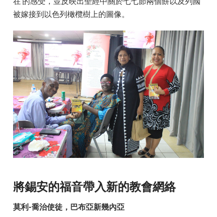
在 的感受，並反映出聖經中關於七七節兩個餅以及列國
被嫁接到以色列橄欖樹上的圖像。
將錫安的福音帶入新的教會網絡
莫利-喬治使徒，巴布亞新幾內亞