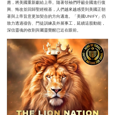
應，將美國重新獻給上帝。隨著領袖們呼籲全國進行復
興、悔改並回歸聖經根基，人們越來越感受到美國正朝
著與上帝旨意更加契合的方向邁進。「美國UNIFY」仍
致力透過禱告、門徒訓練及外展事工，延續這股動能，
深信靈魂的收割與屬靈覺醒已近在眼前。