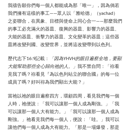
我禱告願你們每一個人都能成為那「唯一」，因為倘若
我們擁有這樣的事工——眾人以「雅哈德」（yachad）
之姿聯合，在異象、目標與使命上同心合一——那麼我們
的事工必充滿火的器皿、復興的器皿、影響力的器皿、
大能的器皿、衝擊力的器皿、文化變革的器皿；這些器
皿將改變列國、改變世界，並將這改變帶到以色列。
歷代志下16:9記載：
「因為YHVH的眼目遍察全地，要顯
大能幫助那些全心歸向祂的人。」
我不禁自問：「祢看
見我了嗎？祢看見『為以色列站立的聯合國』的每一位
成員了嗎？好叫祢為我們顯出大能？」
當祂以祂的眼目遍察四方，環顧四周，看見我們每一個
人時，祂便說：「我可以讓那一個人成為剛強。」「我
可以讓那一個人大有能力。」「我可以讓那一個人成為
剛強。」祂看見我們每一個人，便說：「哇。」我可以
讓他們每一個人成為大有能力。「那是一場爆發，那是