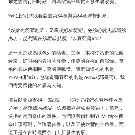
耀之雲同行的時刻，因為空氣中確實正發生著改變。
Yah(上帝)將以賽亞書第54章與第64章聯繫起來。
“
好像火燒著乾柴，又像火把水燒開，使祢的敵人認識祢
的名，使列國在祢面前發顫。”
以賽亞書64:2
這一直是我為以色列的禱告。主啊，求祢使我們的仇敵
蒙羞，好叫祢的名得著尊崇，使萬國在祢面前戰慄。當
祂的名被傳揚時，萬國便戰慄。我們知道祂的名是
YHVH(耶威)，也知道彌賽亞的名是Yeshua(耶書阿)。我
們需要讓祂的名廣為人知。
接著以賽亞書64：3記載：
「祢行了我們不能預料可畏
之事；祢降臨的時候，山嶺都在祢面前震動！」
當然，
這指的是西奈山的事件。他們沒有預料到YHVH會在西
奈山頂顯現，伴隨著雷聲，以及天使吹響的羊角聲。而
這正是在古時候西奈山上所發生的事。