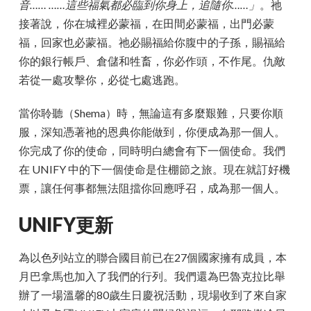
音…… ……這些福氣都必臨到你身上，追隨你……」
。祂
接著說，你在城裡必蒙福，在田間必蒙福，出門必蒙
福，回家也必蒙福。祂必賜福給你腹中的子孫，賜福給
你的銀行帳戶、倉儲和牲畜，你必作頭，不作尾。仇敵
若從一處攻擊你，必從七處逃跑。
當你聆聽（Shema）時，無論這有多麼艱難，只要你順
服，深知憑著祂的恩典你能做到，你便成為那一個人。
你完成了你的使命，同時明白總會有下一個使命。我們
在 UNIFY 中的下一個使命是住棚節之旅。現在就訂好機
票，讓任何事都無法阻擋你回應呼召，成為那一個人。
UNIFY更新
為以色列站立的聯合國目前已在27個國家擁有成員，本
月巴拿馬也加入了我們的行列。我們還為巴魯克拉比舉
辦了一場溫馨的80歲生日慶祝活動，現場收到了來自家