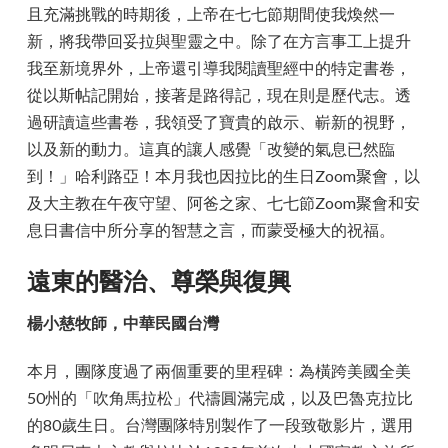
且充滿挑戰的時期後，上帝在七七節期間使我煥然一
新，將我帶回妥拉與聖靈之中。除了在方言事工上提升
我至新境界外，上帝還引導我閱讀聖經中的特定書卷，
從以斯帖記開始，接著是路得記，現在則是歷代志。透
過研讀這些書卷，我領受了寶貴的啟示、嶄新的視野，
以及新的動力。這真的讓人感覺「改變的氣息已然臨
到！」哈利路亞！本月我也因拉比的生日Zoom聚會，以
及大主教在午夜守望、阿爸之家、七七節Zoom聚會和安
息日書信中所分享的智慧之言，而蒙受極大的祝福。
遠東的醫治、尊榮與復興
楊小慈牧師，中華民國台灣
本月，團隊度過了兩個重要的里程碑：為橫跨美國全美
50州的「吹角馬拉松」代禱圓滿完成，以及巴魯克拉比
的80歲生日。台灣團隊特別製作了一段致敬影片，選用