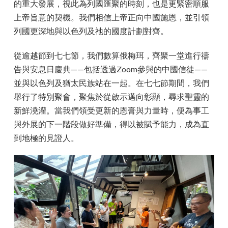
的重大發展，視此為列國匯聚的時刻，也是更緊密順服
上帝旨意的契機。我們相信上帝正向中國施恩，並引領
列國更深地與以色列及祂的國度計劃對齊。
從逾越節到七七節，我們數算俄梅珥，齊聚一堂進行禱
告與安息日慶典——包括透過Zoom參與的中國信徒——
並與以色列及猶太民族站在一起。在七七節期間，我們
舉行了特別聚會，聚焦於從啟示邁向彰顯，尋求聖靈的
新鮮澆灌。當我們領受更新的恩膏與力量時，便為事工
與外展的下一階段做好準備，得以被賦予能力，成為直
到地極的見證人。