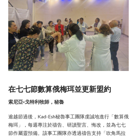
在七七節數算俄梅珥並更新盟約
索尼亞·戈特利牧師，秘魯
逾越節過後，Kad-Esh秘魯事工團隊虔誠地進行「數算俄
梅珥」，每週專注於禱告、研讀聖言、悔改，並為七七
節作屬靈預備。該事工團隊亦透過禱告支持「吹角馬拉