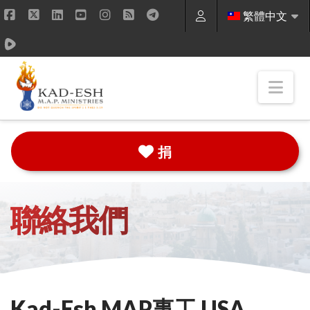
繁體中文
Facebook
X
LinkedIn
YouTube
Instagram
RSS
Nav
捐
聯絡我們
Kad-Esh MAP事工 USA