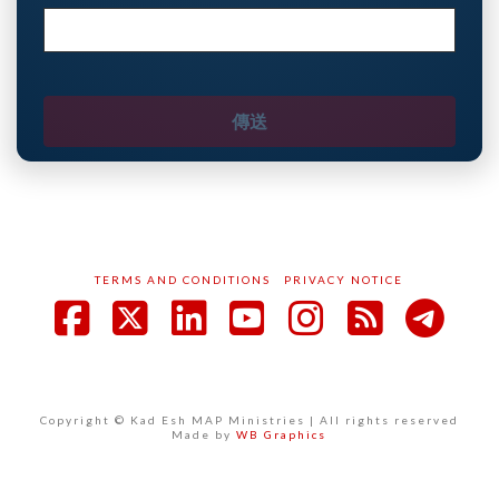
TERMS AND CONDITIONS
PRIVACY NOTICE
Facebook
X
LinkedIn
YouTube
Instagram
RSS
Copyright © Kad Esh MAP Ministries | All rights reserved
Made by
WB Graphics