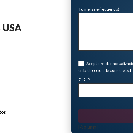
Tu mensaje (requerido)
s USA
Acepto recibir actualizac
en la dirección de correo elect
7+2=?
tos
[/column]