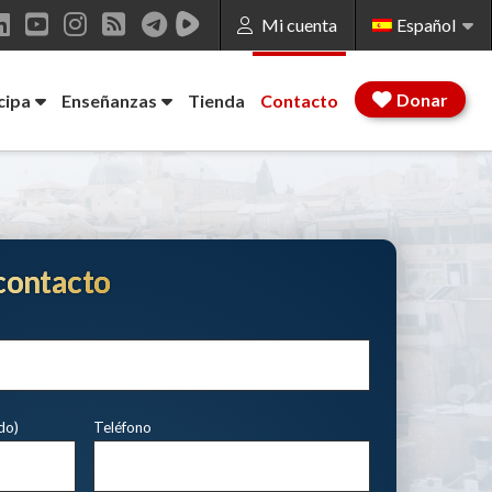
Mi cuenta
Español
ook
LinkedIn
YouTube
Instagram
RSS
Donar
cipa
Enseñanzas
Tienda
Contacto
contacto
do)
Teléfono