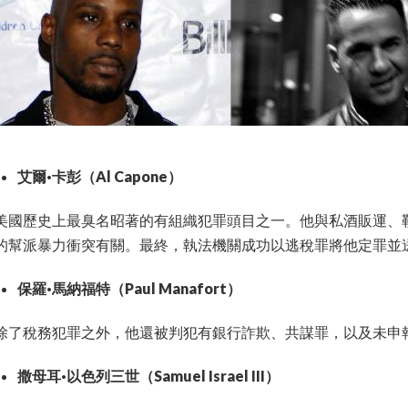
艾爾·卡彭（Al Capone）
美國歷史上最臭名昭著的有組織犯罪頭目之一。他與私酒販運、
的幫派暴力衝突有關。最終，執法機關成功以逃稅罪將他定罪並
保羅·馬納福特（Paul Manafort）
除了稅務犯罪之外，他還被判犯有銀行詐欺、共謀罪，以及未申
撒母耳·以色列三世（Samuel Israel III）