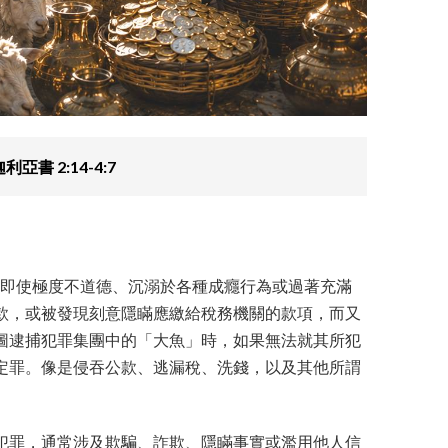
利亞書 2:14-4:7
們即使極度不道德、沉溺於各種成癮行為或過著充滿
款，或被發現刻意隱瞞應繳給稅務機關的款項，而又
圖逮捕犯罪集團中的「大魚」時，如果無法就其所犯
定罪。像是侵吞公款、逃漏稅、洗錢，以及其他所謂
犯罪，通常涉及欺騙、詐欺、隱瞞事實或濫用他人信