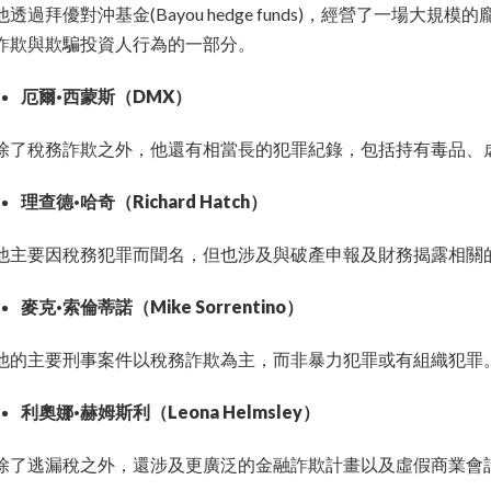
他透過拜優對沖基金(Bayou hedge funds)，經營了一場
詐欺與欺騙投資人行為的一部分。
厄爾·西蒙斯（DMX）
除了稅務詐欺之外，他還有相當長的犯罪紀錄，包括持有毒品、
理查德·哈奇（Richard Hatch）
他主要因稅務犯罪而聞名，但也涉及與破產申報及財務揭露相關
麥克·索倫蒂諾（Mike Sorrentino）
他的主要刑事案件以稅務詐欺為主，而非暴力犯罪或有組織犯罪
利奧娜·赫姆斯利（Leona Helmsley）
除了逃漏稅之外，還涉及更廣泛的金融詐欺計畫以及虛假商業會