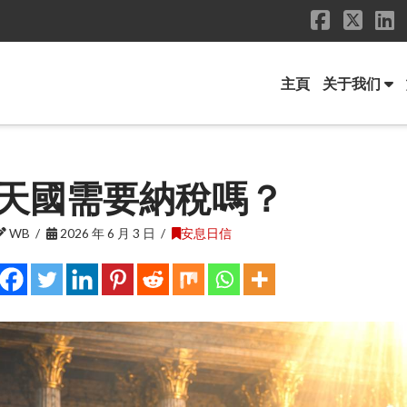
Faceboo
X
L
主頁
关于我们
天國需要納稅嗎？
WB
2026 年 6 月 3 日
安息日信