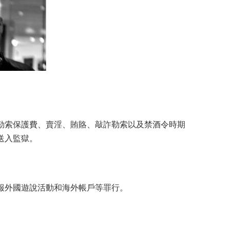
勒索保護費、賣淫、賄賂、敲詐勒索以及禁酒令時期
送入監獄。
報外國遊說活動和海外帳戶等罪行。