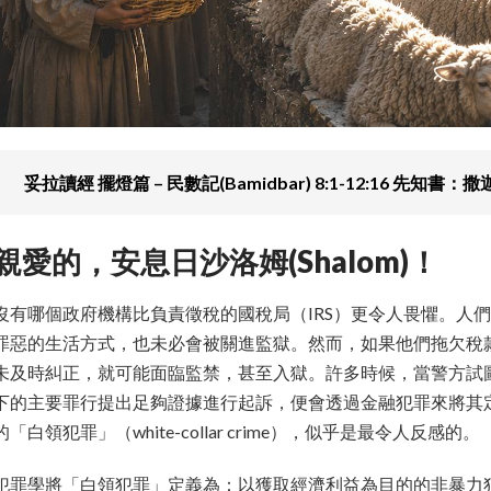
妥拉讀經 擺燈篇 – 民數記(Bamidbar) 8:1-12:16 先知書：撒迦
親愛的，安息日沙洛姆(Shalom)！
沒有哪個政府機構比負責徵稅的國稅局（IRS）更令人畏懼。人
罪惡的生活方式，也未必會被關進監獄。然而，如果他們拖欠稅
未及時糾正，就可能面臨監禁，甚至入獄。許多時候，當警方試
下的主要罪行提出足夠證據進行起訴，便會透過金融犯罪來將其
的「白領犯罪」（white-collar crime），似乎是最令人反感的。
犯罪學將「白領犯罪」定義為：以獲取經濟利益為目的的非暴力