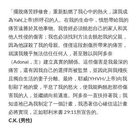
「擺脫痛苦靜修會」重新點燃了我心中的熱火，讓我成
為Yah(上帝)所呼召的人。在我的生命中，憤怒帶給我的
痛苦遠勝於其他事物。我曾經必須饒恕自己的家人和其
他人性侵的傷害；我也必須找到方法去饒恕我的父親，
因為他謀殺了我的母親。僅僅這段創傷所帶來的痛苦，
就讓我幾乎無法信任任何人，甚至難以與阿多奈
（Adonai，主）建立真實的關係。這些傷害是我最深的
痛苦，還有因我自己的選擇而被監禁，並因此與我殘疾
且獨自生活的妻子分離。最終，耶威(YHVH/上帝)向我
彰顯了祂的愛，平息了我的怒火，使我能夠饒恕那些傷
害我的人，並繼續向前邁進。阿多奈一直扶持著我；我
知道祂已為我制定了一個計畫，我憑著信心確信這計畫
必將實現，正如耶利米書 29:11所宣告的。
C.K. (男性)