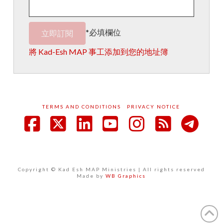
*必填欄位
將 Kad-Esh MAP 事工添加到您的地址簿
TERMS AND CONDITIONS
PRIVACY NOTICE
Facebook
X
LinkedIn
YouTube
Instagram
RSS
Copyright © Kad Esh MAP Ministries | All rights reserved
Made by
WB Graphics