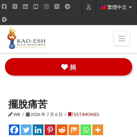
繁體中文
Facebook
X
LinkedIn
YouTube
Instagram
RSS
Nav
捐
擺脫痛苦
WB
2026 年 7 月 6 日
TESTIMONIES