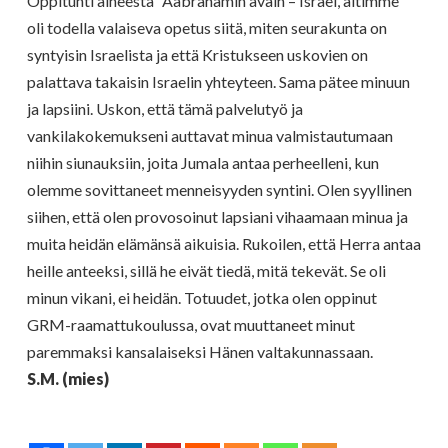
Oppitunti aiheesta ”Aabrahamin avain – Israel, äitimme”
oli todella valaiseva opetus siitä, miten seurakunta on
syntyisin Israelista ja että Kristukseen uskovien on
palattava takaisin Israelin yhteyteen. Sama pätee minuun
ja lapsiini. Uskon, että tämä palvelutyö ja
vankilakokemukseni auttavat minua valmistautumaan
niihin siunauksiin, joita Jumala antaa perheelleni, kun
olemme sovittaneet menneisyyden syntini. Olen syyllinen
siihen, että olen provosoinut lapsiani vihaamaan minua ja
muita heidän elämänsä aikuisia. Rukoilen, että Herra antaa
heille anteeksi, sillä he eivät tiedä, mitä tekevät. Se oli
minun vikani, ei heidän. Totuudet, jotka olen oppinut
GRM-raamattukoulussa, ovat muuttaneet minut
paremmaksi kansalaiseksi Hänen valtakunnassaan.
S.M. (mies)