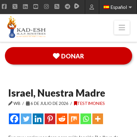
Español
Facebook
X
LinkedIn
YouTube
Instagram
RSS
Nav
DONAR
Israel, Nuestra Madre
WB
6 DE JULIO DE 2026
TESTIMONIES