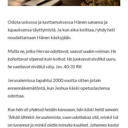
Odota uskossa ja luottamuksessa Hänen sanansa ja
lupauksensa täyttymistä. Ja kun aika koittaa, ryhdy heti
noudattamaan Hänen käskyjään.
Mutta ne, jotka Herraa odottavat, saavat uuden voiman. He
kohottavat siipensä kuin kotkat. He juoksevat eivätkä uuvu,
he vaeltavat eivätkä väsy.
Jes. 40:31 RK
Jerusalemissa tapahtui 2000 vuotta sitten jotain
ennennäkemätöntä, kun Jeshua käski opetuslastensa
odottaa.
Kun hän oli yhdessä heidän kanssaan, hän käski heitä sanoen:
”Älkää lähtekö Jerusalemista, vaan odottakaa sitä, minkä Isä
on luvannut ja minkä olette minulta kuulleet. Johannes kastoi