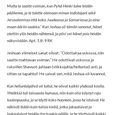
Mutta te saatte voiman, kun Pyhä Henki tulee teidän
päällenne, ja te tulette olemaan minun todistajani sekä
Jerusalemissa että koko Juudeassa ja Samariassa ja aina
maan ääriin saakka.” Kun Jeshua oli tämän sanonut, hänet
otettiin ylös heidän nähtensä, ja pilvi vei hänet pois heidän
näkyvistään.
Apt. 1:8-9 RK
Jeshuan viimeiset sanat olivat: ”Odottakaa uskossa, niin
saatte mahtavan voiman.” He odottivat uskossa ja
rukoillen Shavuot-juhlaan (viikkojuhla/helluntai) asti, ja
sitten se tapahtui! He saivat sen, mitä Jeshua oli luvannut.
Kun helluntaipäivä oli tullut, he olivat kaikki yhdessä koolla.
Yhtäkkiä tuli taivaasta humaus, niin kuin olisi käynyt raju
tuulenpuuska, ja se täytti koko huoneen, jossa he istuivat. He
näkivät ikään kuin tulisia kieliä, jotka jakautuivat ja
laskeutuivat heidän itse kunkin päälle, ja he täyttyivät kaikki