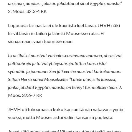
on sinun jumalasi, joka on johdattanut sinut Egyptin maasta.”
2. Moos. 32:3-4 RK
Loppuosa tarinasta ei ole kaunista luettavaa. JHVH näki
hirvittävän irstailun ja lähetti Mooseksen alas. Ei
siunaamaan, vaan tuomitsemaan.
Israelilaiset nousivat varhain seuraavana aamuna, uhrasivat
polttouhreja ja toivat yhteysuhreja. Sitten kansa istui
syömään ja juomaan. Sen jälkeen he nousivat karkeloimaan.
Silloin Herra puhui Moosekselle: ”Lähde alas, sillä kansasi,
jonka johdatit Egyptin maasta, on tehnyt turmiollisen teon.
2.
Moos. 32:6-7 RK
JHVH oli tuhoamassa koko kansan tämän vakavan synnin
vuoksi, mutta Mooses astui väliin kansansa puolesta.
Ja nyt, jätä minut rauhaan! Vihani on syttynyt heitä vastaan,