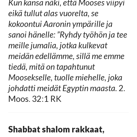
Kun kansa näki, että Mooses viipyi
eikä tullut alas vuorelta, se
kokoontui Aaronin ympärille ja
sanoi hänelle: ”Ryhdy työhön ja tee
meille jumalia, jotka kulkevat
meidän edellämme, sillä me emme
tiedä, mitä on tapahtunut
Moosekselle, tuolle miehelle, joka
johdatti meidät Egyptin maasta.
2.
Moos. 32:1 RK
Shabbat shalom rakkaat,