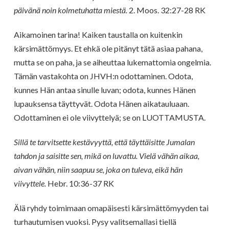
päivänä noin kolmetuhatta miestä.
2. Moos. 32:27-28 RK
Aikamoinen tarina! Kaiken taustalla on kuitenkin
kärsimättömyys. Et ehkä ole pitänyt tätä asiaa pahana,
mutta se on paha, ja se aiheuttaa lukemattomia ongelmia.
Tämän vastakohta on JHVH:n odottaminen. Odota,
kunnes Hän antaa sinulle luvan; odota, kunnes Hänen
lupauksensa täyttyvät. Odota Hänen aikatauluaan.
Odottaminen ei ole viivyttelyä; se on LUOTTAMUSTA.
Sillä te tarvitsette kestävyyttä, että täyttäisitte Jumalan
tahdon ja saisitte sen, mikä on luvattu. Vielä vähän aikaa,
aivan vähän, niin saapuu se, joka on tuleva, eikä hän
viivyttele.
Hebr. 10:36-37 RK
Älä ryhdy toimimaan omapäisesti kärsimättömyyden tai
turhautumisen vuoksi. Pysy valitsemallasi tiellä