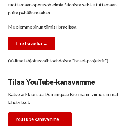
tuottamaan opetusohjelmia Siionista sekä istuttamaan
puita pyhään maahan.
Me olemme sinun tiimisi Israelissa.
Tue Israelia
→
(Valitse lahjoitusvaihtoehdoista ”Israel-projektit”)
Tilaa YouTube-kanavamme
Katso arkkipiispa Dominiquae Biermanin viimeisimmät
lähetykset.
YouTube kanavamme →