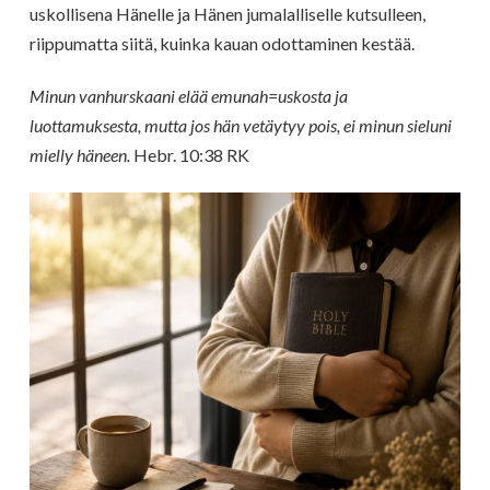
uskollisena Hänelle ja Hänen jumalalliselle kutsulleen,
riippumatta siitä, kuinka kauan odottaminen kestää.
Minun vanhurskaani elää emunah=uskosta ja
luottamuksesta, mutta jos hän vetäytyy pois, ei minun sieluni
mielly häneen.
Hebr. 10:38 RK