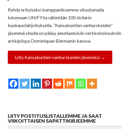
Ryhdy erityiseksi kumppaniksemme sitoutumalla
tukemaan UNIFY:ta vähintään 100 dollarin
kuukausilahjoituksella. ”Kansakuntien vanhurskaiden”
jäsenenä sinulla on pääsy ainutlaatuisiin verkkokokouksiin
arkkipiispa Dominiquae Biermanin kanssa.
Liity Kansakuntien vanhurskaiden jäseneksi →
LIITY POSTITUSLISTALLEMME JA SAAT
VIIKOITTAISEN SAPATTIKIRJEEMME