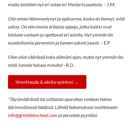
mutta taistelen nyt eri sotaa eri Mestarin puolesta.
– J.M.
Olin ennen hämmentynyt ja epävarma, koska en tiennyt, mitä
uskoa. On niin monia erilaisia oppeja, jotka kaikki ovat
toisiaan vastaan ja opettavat eri asioita. Nyt ymmärrän
evankeliumia paremmin ja tunnen uskoni juuret.
– E.P
Olen ollut väärässä koko elämäni ajan, mutta nyt ymmärrän,
mitä Jumala haluaa minulta!
-R.D.
Ilmoittaudu & aloita opintosi →
*Täysimääräistä tai osittaista apurahaa voidaan hakea
äärimmäisessä hädässä. Lähetä hakemuksesi osoitteeseen
info@grmbibleschool.com
ja perustele pyyntösi.