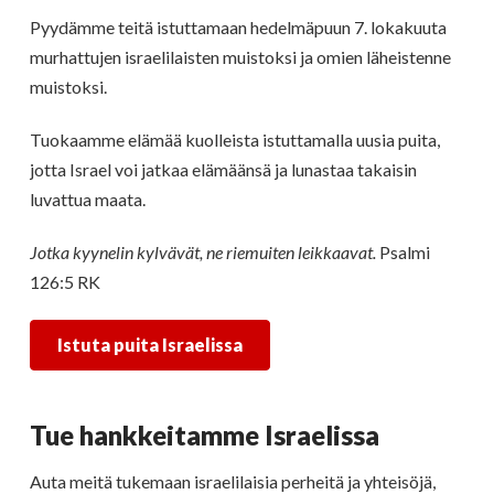
Pyydämme teitä istuttamaan hedelmäpuun 7. lokakuuta
murhattujen israelilaisten muistoksi ja omien läheistenne
muistoksi.
Tuokaamme elämää kuolleista istuttamalla uusia puita,
jotta Israel voi jatkaa elämäänsä ja lunastaa takaisin
luvattua maata.
Jotka kyynelin kylvävät, ne riemuiten leikkaavat.
Psalmi
126:5 RK
Istuta puita Israelissa
Tue hankkeitamme Israelissa
Auta meitä tukemaan israelilaisia perheitä ja yhteisöjä,