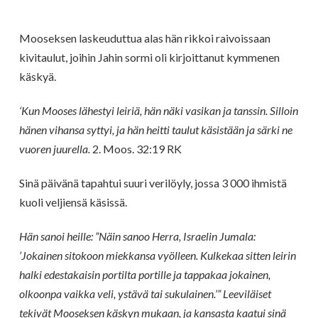
Mooseksen laskeuduttua alas hän rikkoi raivoissaan
kivitaulut, joihin Jahin sormi oli kirjoittanut kymmenen
käskyä.
‘Kun Mooses lähestyi leiriä, hän näki vasikan ja tanssin. Silloin
hänen vihansa syttyi, ja hän heitti taulut käsistään ja särki ne
vuoren juurella.
2. Moos. 32:19 RK
Sinä päivänä tapahtui suuri verilöyly, jossa 3 000 ihmistä
kuoli veljiensä käsissä.
Hän sanoi heille: ”Näin sanoo Herra, Israelin Jumala:
’Jokainen sitokoon miekkansa vyölleen. Kulkekaa sitten leirin
halki edestakaisin portilta portille ja tappakaa jokainen,
olkoonpa vaikka veli, ystävä tai sukulainen.’” Leeviläiset
tekivät Mooseksen käskyn mukaan, ja kansasta kaatui sinä