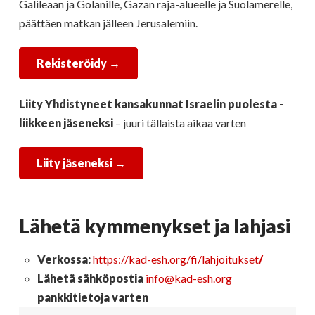
Galileaan ja Golanille, Gazan raja-alueelle ja Suolamerelle,
päättäen matkan jälleen Jerusalemiin.
Rekisteröidy →
Liity Yhdistyneet kansakunnat Israelin puolesta -
liikkeen jäseneksi
– juuri tällaista aikaa varten
Liity jäseneksi →
Lähetä kymmenykset ja lahjasi
Verkossa:
https://kad-esh.org/fi/lahjoitukset
/
Lähetä sähköpostia
info@kad-esh.org
pankkitietoja varten