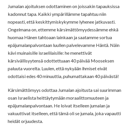
Jumalan ajoituksen odottaminen on joissakin tapauksissa
kadonnut tapa. Kaikki ympärillämme tapahtuu niin
nopeasti, että keskittymiskykymme lyhenee jatkuvasti.
Ongelmana on, ettemme kärsimättömyydessämme ehkä
huomaa Hänen tahtoaan lainkaan ja saatamme sortua
epäjumalanpalvontaan luullen palvelevamme Häntä. Näin
kävi muinaisille israelilaisille: he menettivät
kärsivällisyytensä odottettuaan 40 päivää Mooseksen
paluuta vuorelta. Luulen, että nykyään ihmiset eivät
odottaisi edes 40 minuuttia, puhumattakaan 40 päivästä!
Kärsimättömyys odottaa Jumalan ajoitusta sai suurimman
osan Israelista heittäytymään moraalittomuuteen ja
epäjumalanpalvontaan. He loivat itselleen jumalan ja
vakuuttivat itselleen, että tämä oli se jumala, joka vapautti
heidät orjuudesta.