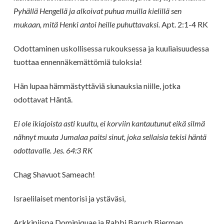
Pyhällä Hengellä ja alkoivat puhua muilla kielillä sen
mukaan, mitä Henki antoi heille puhuttavaksi.
Apt. 2:1-4 RK
Odottaminen uskollisessa rukouksessa ja kuuliaisuudessa
tuottaa ennennäkemättömiä tuloksia!
Hän lupaa hämmästyttäviä siunauksia niille, jotka
odottavat Häntä.
Ei ole ikiajoista asti kuultu, ei korviin kantautunut eikä silmä
nähnyt muuta Jumalaa paitsi sinut, joka sellaisia tekisi häntä
odottavalle. Jes. 64:3 RK
Chag Shavuot Sameach!
Israelilaiset mentorisi ja ystäväsi,
Arkkipiispa Dominiquae ja Rabbi Baruch Bierman