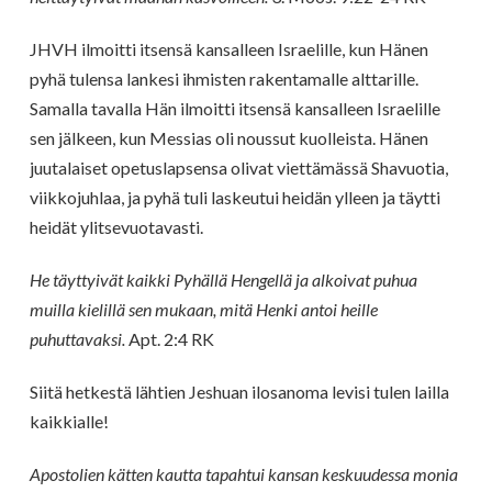
JHVH ilmoitti itsensä kansalleen Israelille, kun Hänen
pyhä tulensa lankesi ihmisten rakentamalle alttarille.
Samalla tavalla Hän ilmoitti itsensä kansalleen Israelille
sen jälkeen, kun Messias oli noussut kuolleista. Hänen
juutalaiset opetuslapsensa olivat viettämässä Shavuotia,
viikkojuhlaa, ja pyhä tuli laskeutui heidän ylleen ja täytti
heidät ylitsevuotavasti.
He täyttyivät kaikki Pyhällä Hengellä ja alkoivat puhua
muilla kielillä sen mukaan, mitä Henki antoi heille
puhuttavaksi.
Apt. 2:4 RK
Siitä hetkestä lähtien Jeshuan ilosanoma levisi tulen lailla
kaikkialle!
Apostolien kätten kautta tapahtui kansan keskuudessa monia