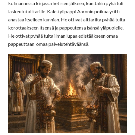
kolmannessa kirjassa heti sen jälkeen, kun Jahin pyhä tuli
laskeutui alttarille. Kaksi ylipappi Aaronin poikaa yritti
anastaa itselleen kunnian. He ottivat alttarilta pyhää tulta
korottaakseen itsensä ja pappeutensa isänsä yläpuolelle.
He ottivat pyhää tulta ilman lupaa edistääkseen omaa
pappeuttaan, omaa palvelutehtäväänsä.