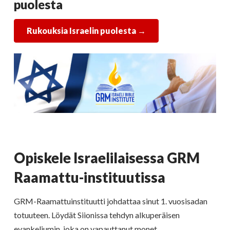
puolesta
Rukouksia Israelin puolesta →
Opiskele Israelilaisessa GRM
Raamattu-instituutissa
GRM-Raamattuinstituutti johdattaa sinut 1. vuosisadan
totuuteen. Löydät Siionissa tehdyn alkuperäisen
evankeliumin, joka on vapauttanut monet.