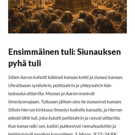
Ensimmäinen tuli: Siunauksen
pyhä tuli
Sitten Aaron kohotti kätensä kansaa kohti ja siunasi kansan.
Uhrattuaan syntiuhrin, polttouhrin ja yhteysuhrin hän
laskeutui alttarilta. Mooses ja Aaron menivät
ilmestysmajaan. Tultuaan jälleen ulos he siunasivat kansan.
Silloin Herran kirkkaus ilmestyi kaikelle kansalle, ja Herran
edestä lähti tuli, joka kulutti polttouhrin ja rasvat alttarilta.
Kun kansa näki sen, kaikki puhkesivat riemuhuutoihin ja
heittäytyivät maahan kasvoilleen.
3. Moos. 9:22-24 RK