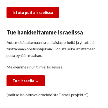
Istuta puita Israelissa
Tue hankkeitamme Israelissa
Auta meitä tukemaan israelilaisia perheitä ja yhteisöjä,
tuottamaan opetusohjelmia Siionista sekä istuttamaan
puita pyhään maahan.
Me olemme sinun tiimisi Israelissa.
Tue Israelia
→
(Valitse lahjoitusvaihtoehdoista ”Israel-projektit”)