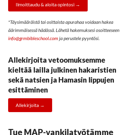
Ilmoittaudu & aloita opintosi →
*Täysimääräistä tai osittaista apurahaa voidaan hakea
äärimmäisessä hädässä. Lähetä hakemuksesi osoitteeseen
info@grmbibleschool.com
ja perustele pyyntösi.
Allekirjoita vetoomuksemme
kieltää lailla julkinen hakaristien
sekä natsien ja Hamasin lippujen
esittäminen
Allekirjoita →
Tue MAP-vankilatyötämme