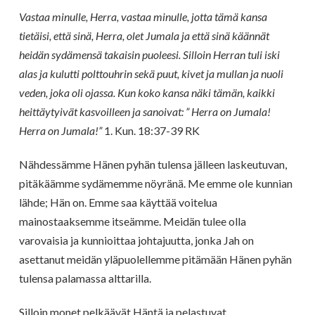
Vastaa minulle, Herra, vastaa minulle, jotta tämä kansa
tietäisi, että sinä, Herra, olet Jumala ja että sinä käännät
heidän sydämensä takaisin puoleesi. Silloin Herran tuli iski
alas ja kulutti polttouhrin sekä puut, kivet ja mullan ja nuoli
veden, joka oli ojassa. Kun koko kansa näki tämän, kaikki
heittäytyivät kasvoilleen ja sanoivat: ” Herra on Jumala!
Herra on Jumala!”
1. Kun. 18:37-39 RK
Nähdessämme Hänen pyhän tulensa jälleen laskeutuvan,
pitäkäämme sydämemme nöyränä. Me emme ole kunnian
lähde; Hän on. Emme saa käyttää voitelua
mainostaaksemme itseämme. Meidän tulee olla
varovaisia ja kunnioittaa johtajuutta, jonka Jah on
asettanut meidän yläpuolellemme pitämään Hänen pyhän
tulensa palamassa alttarilla.
Silloin monet pelkäävät Häntä ja pelastuvat.