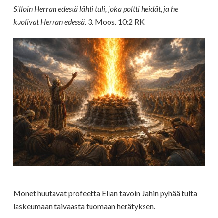
Silloin Herran edestä lähti tuli, joka poltti heidät, ja he
kuolivat Herran edessä.
3. Moos. 10:2 RK
Monet huutavat profeetta Elian tavoin Jahin pyhää tulta
laskeumaan taivaasta tuomaan herätyksen.