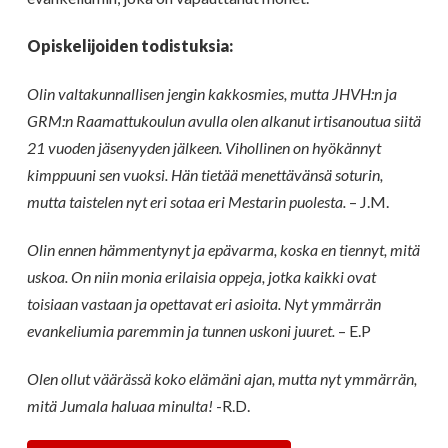
Opiskelijoiden todistuksia:
Olin valtakunnallisen jengin kakkosmies, mutta JHVH:n ja
GRM:n Raamattukoulun avulla olen alkanut irtisanoutua siitä
21 vuoden jäsenyyden jälkeen. Vihollinen on hyökännyt
kimppuuni sen vuoksi. Hän tietää menettävänsä soturin,
mutta taistelen nyt eri sotaa eri Mestarin puolesta.
– J.M.
Olin ennen hämmentynyt ja epävarma, koska en tiennyt, mitä
uskoa. On niin monia erilaisia oppeja, jotka kaikki ovat
toisiaan vastaan ja opettavat eri asioita. Nyt ymmärrän
evankeliumia paremmin ja tunnen uskoni juuret.
– E.P
Olen ollut väärässä koko elämäni ajan, mutta nyt ymmärrän,
mitä Jumala haluaa minulta!
-R.D.