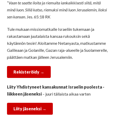
“
Vaan te saatte iloita ja riemuita iankaikkisesti siitä, mitä
minä luon. Sillä katso, riemuksi minä luon Jerusalemin, iloksi
sen kansan.
Jes. 65:18 RK
Tule mukaan missiomatkalle Israeliin tukemaan ja
rakastamaan juutalaista kansaa rukouksin sekä
käytännön teoin! Aloitamme Netanyasta, matkustamme
Galileaan ja Golanille, Gazan raja-alueelle ja Suolamerelle,
päättäen matkan jälleen Jerusalemiin.
Rekisteröidy →
Liity Yhdistyneet kansakunnat Israelin puolesta -
liikkeen jäseneksi
– juuri tällaista aikaa varten
Liity jäseneksi →