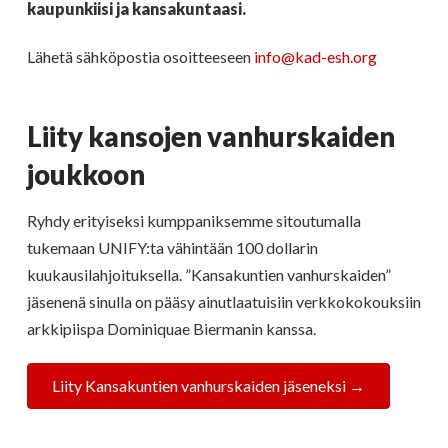
kaupunkiisi ja kansakuntaasi.
Lähetä sähköpostia osoitteeseen
info@kad-esh.org
Liity kansojen vanhurskaiden
joukkoon
Ryhdy erityiseksi kumppaniksemme sitoutumalla
tukemaan UNIFY:ta vähintään 100 dollarin
kuukausilahjoituksella. ”Kansakuntien vanhurskaiden”
jäsenenä sinulla on pääsy ainutlaatuisiin verkkokokouksiin
arkkipiispa Dominiquae Biermanin kanssa.
Liity Kansakuntien vanhurskaiden jäseneksi →