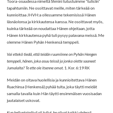
Toora-osuudessa nimeltä Shmini tutustuimme “tulisiin”
tapahtumiin. Ne osoittavat meille, miten tärkeää on
kunnioittaa JHVH:a ollessamme tekemisissä Hänen
läsnäolonsa ja kirkkautensa kanssa. Ne osoittavat myös,
kuinka tärkeää on noudattaa Hänen ohjeitaan, jotta
Hänen kirkkautensa pyhä tuli pysyy palavana meissä. Me
olemme Hänen Pyhän Henkensä temppeli.
Vai ettekö tiedä, että teidän ruumiinne on Pyhän Hengen
temppeli, hänen, joka asuu teissä ja jonka olette saaneet
Jumalalta? Te ette ole itsenne omat.
1. Kor. 6:19 RK
Meidän on oltava huolellisia ja kunnioitettava Hänen
Ruachinsa (Henkensä) pyhää tulta, joka täytti meidät
samalla tavalla kuin Hän täytti ensimmäisen vuosisadan
juutalaiset uskovat.
Kun helluntaipäivä oli tullut, he olivat kaikki yhdessä