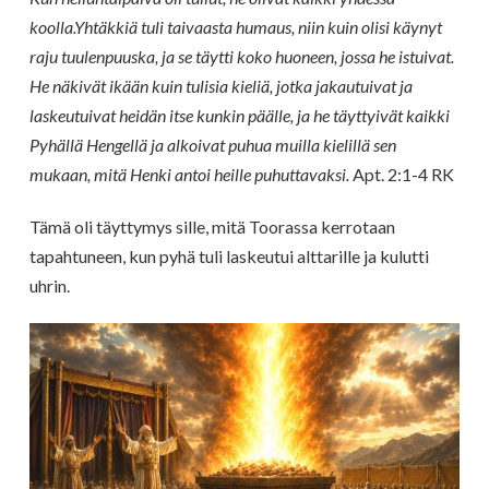
koolla.Yhtäkkiä tuli taivaasta humaus, niin kuin olisi käynyt
raju tuulenpuuska, ja se täytti koko huoneen, jossa he istuivat.
He näkivät ikään kuin tulisia kieliä, jotka jakautuivat ja
laskeutuivat heidän itse kunkin päälle, ja he täyttyivät kaikki
Pyhällä Hengellä ja alkoivat puhua muilla kielillä sen
mukaan, mitä Henki antoi heille puhuttavaksi.
Apt. 2:1-4 RK
Tämä oli täyttymys sille, mitä Toorassa kerrotaan
tapahtuneen, kun pyhä tuli laskeutui alttarille ja kulutti
uhrin.