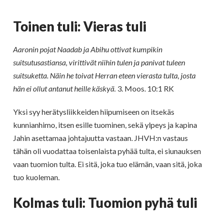
Toinen tuli: Vieras tuli
Aaronin pojat Naadab ja Abihu ottivat kumpikin
suitsutusastiansa, virittivät niihin tulen ja panivat tuleen
suitsuketta. Näin he toivat Herran eteen vierasta tulta, josta
hän ei ollut antanut heille käskyä.
3. Moos. 10:1 RK
Yksi syy herätysliikkeiden hiipumiseen on itsekäs
kunnianhimo, itsen esille tuominen, sekä ylpeys ja kapina
Jahin asettamaa johtajuutta vastaan. JHVH:n vastaus
tähän oli vuodattaa toisenlaista pyhää tulta, ei siunauksen
vaan tuomion tulta. Ei sitä, joka tuo elämän, vaan sitä, joka
tuo kuoleman.
Kolmas tuli: Tuomion pyhä tuli