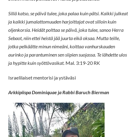
Sillä katso, se päivä tulee, joka palaa kuin pätsi. Kaikki julkeat
ja kaikki jumalattomuuden harjoittajat ovat silloin kuin
oljenkorsia. Heidät polttaa se päivä, joka tulee, sanoo Herra
Sebaot, niin ettei heistä jää juurta eikä oksaa. Mutta teille,
jotka pelkäätte minun nimeäni, koittaa vanhurskauden
aurinko ja parantuminen sen siipien suojassa. Te lähdette ulos
ja hypitte kuin syöttövasikat.
Mal. 3:19-20 RK
Israelilaiset mentorisi ja ystäväsi
Arkkipiispa Dominiquae ja Rabbi Baruch Bierman