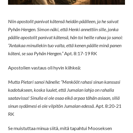
Niin apostolit panivat kätensä heidän päälleen, ja he saivat
Pyhän Hengen.
Simon näki, että Henki annettiin sille, jonka
päälle apostolit panivat kätensä, hän toi heille rahaa ja sanoi:
”Antakaa minullekin tuo valta, että kenen päälle minä panen
käteni, se saa Pyhän Hengen.”
Apt. 8:17-19 RK
Apostolien vastaus oli hyvin kiihkeä:
Mutta Pietari sanoi hänelle: ”Menkööt rahasi sinun kanssasi
kadotukseen, koska luulet, että Jumalan lahja on rahalla
saatavissa! Sinulla ei ole osaa eikä arpaa tähän asiaan, sillä
sinun sydämesi ei ole vilpitön Jumalan edessä.
Apt. 8:20-21
RK
Se muistuttaa minua siitä, mitä tapahtui Mooseksen