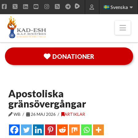
Svenska
Facebook
X
LinkedIn
YouTube
Instagram
RSS
Nav
DONATIONER
Apostoliska
gränsövergångar
WB
26 MAJ 2026
ARTIKLAR