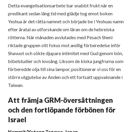
Detta evangelisationsarbete bar snabbt frukt när en
predikant sedan lång tid med glädje tog emot boken
Yeshua är det rätta namnet och började be i Yeshuas namn
efter åratal av utforskande om läran om de hebreiska
rötterna. När månaden avslutades med Pesach Sheni
riktade gruppen sitt fokus mot andlig förberedelse inför
Shavuot och sökte djupare intimitet med Gud genom bön,
bibelstudier och lovsång. Liksom de kloka jungfrurna som
förberedde olja till sina lampor, positionerar vi oss för en
större utgjutelse av Anden och ett fortsatt uppvaknande i
Taiwan.
Att främja GRM-översättningen
och den fortlöpande förbönen för
Israel
Nammit/Yutong Tagawa, Japan