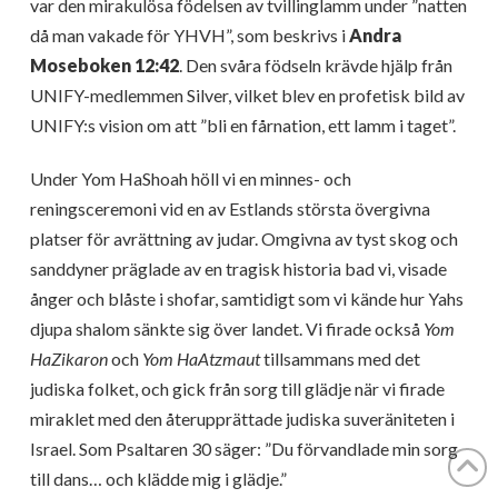
var den mirakulösa födelsen av tvillinglamm under ”natten
då man vakade för YHVH”, som beskrivs i
Andra
Moseboken 12:42
. Den svåra födseln krävde hjälp från
UNIFY-medlemmen Silver, vilket blev en profetisk bild av
UNIFY:s vision om att ”bli en fårnation, ett lamm i taget”.
Under Yom HaShoah höll vi en minnes- och
reningsceremoni vid en av Estlands största övergivna
platser för avrättning av judar. Omgivna av tyst skog och
sanddyner präglade av en tragisk historia bad vi, visade
ånger och blåste i shofar, samtidigt som vi kände hur Yahs
djupa shalom sänkte sig över landet. Vi firade också
Yom
HaZikaron
och
Yom HaAtzmaut
tillsammans med det
judiska folket, och gick från sorg till glädje när vi firade
miraklet med den återupprättade judiska suveräniteten i
Israel. Som Psaltaren 30 säger: ”Du förvandlade min sorg
till dans… och klädde mig i glädje.”