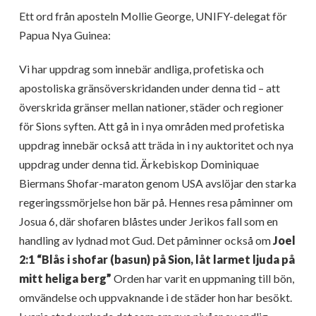
Ett ord från aposteln Mollie George, UNIFY-delegat för
Papua Nya Guinea:
Vi har uppdrag som innebär andliga, profetiska och
apostoliska gränsöverskridanden under denna tid – att
överskrida gränser mellan nationer, städer och regioner
för Sions syften. Att gå in i nya områden med profetiska
uppdrag innebär också att träda in i ny auktoritet och nya
uppdrag under denna tid. Ärkebiskop Dominiquae
Biermans Shofar-maraton genom USA avslöjar den starka
regeringssmörjelse hon bär på. Hennes resa påminner om
Josua 6, där shofaren blåstes under Jerikos fall som en
handling av lydnad mot Gud. Det påminner också om
Joel
2:1 “Blås i shofar (basun) på Sion, låt larmet ljuda på
mitt heliga berg”
Orden har varit en uppmaning till bön,
omvändelse och uppvaknande i de städer hon har besökt.