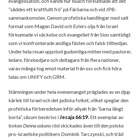
evangelisation, och kände hur Ruach förkunnade att det
”såddes ett kraftfullt frö” på Färöarna och vid JPB-
sammankomsten. Genom profetiska handlingar med salt
format som Magen David och Esters olja från Israel
förkunnade vi väckelse och evangeliet från Sion samtidigt
som vi konfronterade andliga fästen och falsk tillbedjan.
Under hela resan uppstod gudomliga möten med pastorer,
ledare, förebedjare och deltagare från flera nationer,
varav många tog emot material från oss och fick höra
talas om UNIFY och GRM.
Stämningen under hela evenemanget präglades av en djup
kärlek till Israel och det judiska folket, vilket speglar den
profetiska förberedelsen inför aliyah från ”öarna långt
borta”, såsom beskrivs i
Jesaja 66:19.
Ett exemplar av
boken
Denna askans röst
skickades även till den polske
pro-israeliske politikern Dominik Tarczynski, och träd