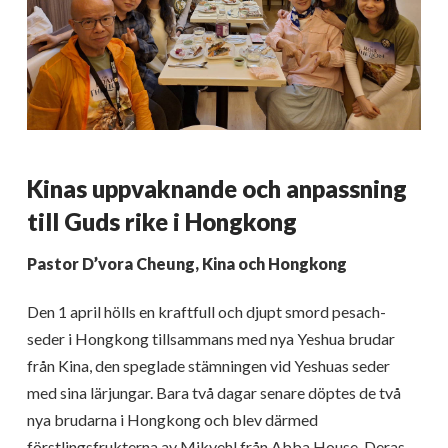
Kinas uppvaknande och anpassning
till Guds rike i Hongkong
Pastor D’vora Cheung, Kina och Hongkong
Den 1 april hölls en kraftfull och djupt smord pesach-
seder i Hongkong tillsammans med nya Yeshua brudar
från Kina, den speglade stämningen vid Yeshuas seder
med sina lärjungar. Bara två dagar senare döptes de två
nya brudarna i Hongkong och blev därmed
förstlingsfrukterna av Mikvehl från Abba House. Deras