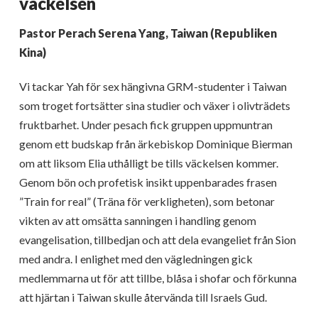
väckelsen
Pastor Perach Serena Yang, Taiwan (Republiken
Kina)
Vi tackar Yah för sex hängivna GRM-studenter i Taiwan
som troget fortsätter sina studier och växer i olivträdets
fruktbarhet. Under pesach fick gruppen uppmuntran
genom ett budskap från ärkebiskop Dominique Bierman
om att liksom Elia uthålligt be tills väckelsen kommer.
Genom bön och profetisk insikt uppenbarades frasen
”Train for real” (Träna för verkligheten), som betonar
vikten av att omsätta sanningen i handling genom
evangelisation, tillbedjan och att dela evangeliet från Sion
med andra. I enlighet med den vägledningen gick
medlemmarna ut för att tillbe, blåsa i shofar och förkunna
att hjärtan i Taiwan skulle återvända till Israels Gud.