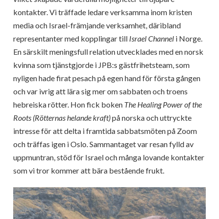
kontakter. Vi träffade ledare verksamma inom kristen
media och Israel-främjande verksamhet, däribland
representanter med kopplingar till
Israel Channel
i Norge.
En särskilt meningsfull relation utvecklades med en norsk
kvinna som tjänstgjorde i JPB:s gästfrihetsteam, som
nyligen hade firat pesach på egen hand för första gången
och var ivrig att lära sig mer om sabbaten och troens
hebreiska rötter. Hon fick boken
The Healing Power of the
Roots (Rötternas helande kraft)
på norska och uttryckte
intresse för att delta i framtida sabbatsmöten på Zoom
och träffas igen i Oslo. Sammantaget var resan fylld av
uppmuntran, stöd för Israel och många lovande kontakter
som vi tror kommer att bära bestående frukt.