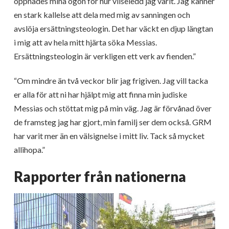
öppnades mina ögon för hur vilseledd jag varit. Jag känner
en stark kallelse att dela med mig av sanningen och
avslöja ersättningsteologin. Det har väckt en djup längtan
i mig att av hela mitt hjärta söka Messias.
Ersättningsteologin är verkligen ett verk av fienden.”
“Om mindre än två veckor blir jag frigiven. Jag vill tacka
er alla för att ni har hjälpt mig att finna min judiske
Messias och stöttat mig på min väg. Jag är förvånad över
de framsteg jag har gjort, min familj ser dem också. GRM
har varit mer än en välsignelse i mitt liv. Tack så mycket
allihopa.”
Rapporter från nationerna