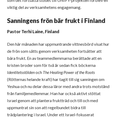
som det fortsatta stödet till UNIFY-projekten förblev en
viktig del av verksamhetens engagemang.
Sanningens frön bär frukt i Finland
Pastor Terhi Laine, Finland
Den här månaden har uppmuntrande vittnesbörd visat hur
de frön som såtts genom verksamheten fortsätter att
bära frukt. En av teammedlemmarna berättade att en
kristen broder som för två år sedan fick böckerna
Identitetsstölden
och
The Healing Power of the Roots
(Rötternas helande kraft) har tagit till sig sanningen om
Yeshua och nu delar dessa läror med andra trots motstånd
från familjemedlemmar. Han har också aktivt stöttat
Israel genom att plantera fruktträd och till och med
uppmuntrat sin son att regelbundet bidra till
trädplantering i Israel. Under ett Israel-fokuserat