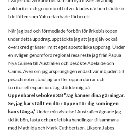
I varje stad verkade det som om nya nivåer av andlig
auktoritet och genombrott utvecklades när hon trädde in
i de löften som Yah redan hade förberett.
När jag bad och förmedlade förbön för ärkebiskopen
under detta uppdrag, upptäckte jag att jag själv också
överskred gränser i mitt eget apostoliska uppdrag. Under
en nyligen genomförd regional resa reste jag från Papua
Nya Guinea till Australien och besökte Adelaide och
Cairns. Även om jag ursprungligen endast var inbjuden till
pesachmöten, bad jag om fler öppna dörrar och
territoriell expansion. Jag stödde mig på
Uppenbarelseboken 3:8 “Jag känner dina gärningar.
Se, jag har ställt en dörr öppen för dig som ingen
kan stänga,”
Under min vistelse i Australien ägnade jag
tid åt bön, fasta och profetiska handlingar tillsammans
med Mathilda och Mark Cuthbertson. Liksom Jabes