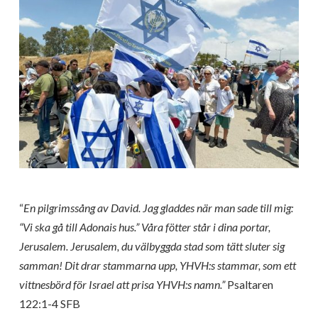
“
En pilgrimssång av David. Jag gladdes när man sade till mig:
“Vi ska gå till Adonais hus.” Våra fötter står i dina portar,
Jerusalem. Jerusalem, du välbyggda stad som tätt sluter sig
samman! Dit drar stammarna upp, YHVH:s stammar, som ett
vittnesbörd för Israel att prisa YHVH:s namn.”
Psaltaren
122:1-4 SFB