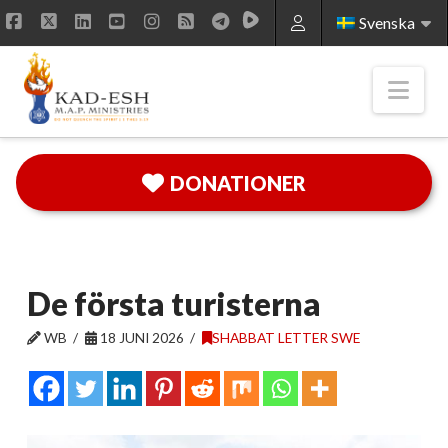
Svenska
Facebook
X
LinkedIn
YouTube
Instagram
RSS
Nav
DONATIONER
De första turisterna
WB
18 JUNI 2026
SHABBAT LETTER SWE