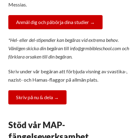
Messias.
Anmäl dig och påbörja dina studier →
*Hel- eller del-stipendier kan begäras vid extrema behov.
Vänligen skicka din begäran till info@grmbibleschool.com och
förklara orsaken till din begäran.
Skriv under vår begäran att förbjuda visning av svastika-,
nazist- och Hamas-flaggor på allmän plats.
Skriv på nu & dela →
Stöd vår MAP-
fängelseverksamhet