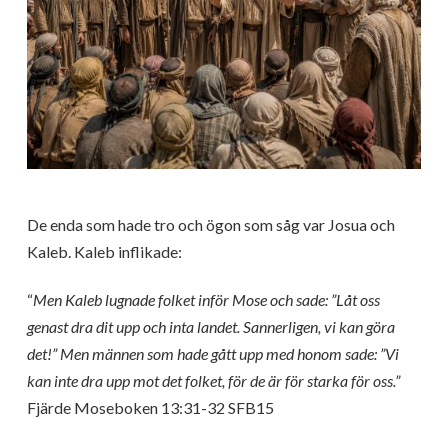
De enda som hade tro och ögon som såg var Josua och
Kaleb. Kaleb inflikade:
“
Men Kaleb lugnade folket inför Mose och sade: ”Låt oss
genast dra dit upp och inta landet. Sannerligen, vi kan göra
det!” Men männen som hade gått upp med honom sade: ”Vi
kan inte dra upp mot det folket, för de är för starka för oss.”
Fjärde Moseboken 13:31-32 SFB15