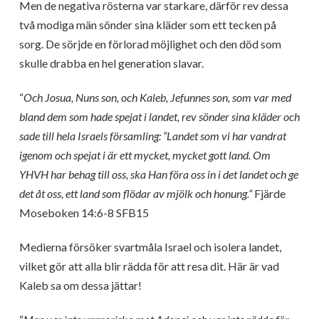
Men de negativa rösterna var starkare, därför rev dessa
två modiga män sönder sina kläder som ett tecken på
sorg. De sörjde en förlorad möjlighet och den död som
skulle drabba en hel generation slavar.
“
Och Josua, Nuns son, och Kaleb, Jefunnes son, som var med
bland dem som hade spejat i landet, rev sönder sina kläder och
sade till hela Israels församling: ”Landet som vi har vandrat
igenom och spejat i är ett mycket, mycket gott land. Om
YHVH har behag till oss, ska Han föra oss in i det landet och ge
det åt oss, ett land som flödar av mjölk och honung.“
Fjärde
Moseboken 14:6-8 SFB15
Medierna försöker svartmåla Israel och isolera landet,
vilket gör att alla blir rädda för att resa dit. Här är vad
Kaleb sa om dessa jättar!