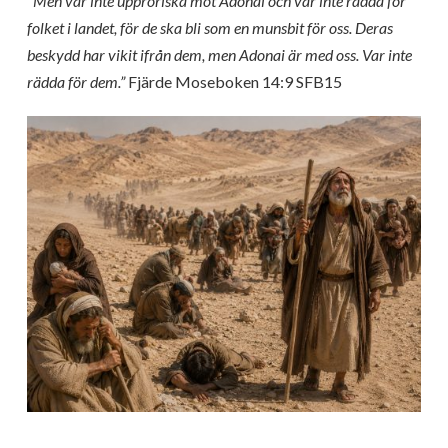
“
Men var inte upproriska mot Adonai och var inte rädda för
folket i landet, för de ska bli som en munsbit för oss. Deras
beskydd har vikit ifrån dem, men Adonai är med oss. Var inte
rädda för dem.”
Fjärde Moseboken 14:9 SFB15