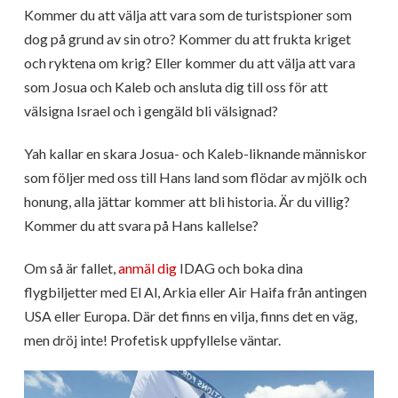
Kommer du att välja att vara som de turistspioner som
dog på grund av sin otro? Kommer du att frukta kriget
och ryktena om krig? Eller kommer du att välja att vara
som Josua och Kaleb och ansluta dig till oss för att
välsigna Israel och i gengäld bli välsignad?
Yah kallar en skara Josua- och Kaleb-liknande människor
som följer med oss till Hans land som flödar av mjölk och
honung, alla jättar kommer att bli historia. Är du villig?
Kommer du att svara på Hans kallelse?
Om så är fallet,
anmäl dig
IDAG och boka dina
flygbiljetter med El Al, Arkia eller Air Haifa från antingen
USA eller Europa. Där det finns en vilja, finns det en väg,
men dröj inte! Profetisk uppfyllelse väntar.