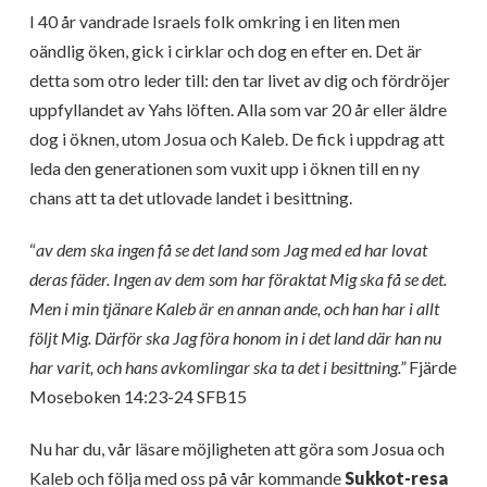
I 40 år vandrade Israels folk omkring i en liten men
oändlig öken, gick i cirklar och dog en efter en. Det är
detta som otro leder till: den tar livet av dig och fördröjer
uppfyllandet av Yahs löften. Alla som var 20 år eller äldre
dog i öknen, utom Josua och Kaleb. De fick i uppdrag att
leda den generationen som vuxit upp i öknen till en ny
chans att ta det utlovade landet i besittning.
“
av dem ska ingen få se det land som Jag med ed har lovat
deras fäder. Ingen av dem som har föraktat Mig ska få se det.
Men i min tjänare Kaleb är en annan ande, och han har i allt
följt Mig. Därför ska Jag föra honom in i det land där han nu
har varit, och hans avkomlingar ska ta det i besittning.”
Fjärde
Moseboken 14:23-24 SFB15
Nu har du, vår läsare möjligheten att göra som Josua och
Kaleb och följa med oss på vår kommande
Sukkot-resa