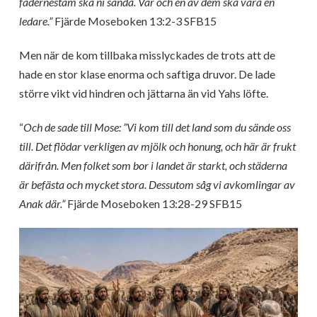
fädernestam ska ni sända. Var och en av dem ska vara en
ledare.”
Fjärde Moseboken 13:2-3 SFB15
Men när de kom tillbaka misslyckades de trots att de
hade en stor klase enorma och saftiga druvor. De lade
större vikt vid hindren och jättarna än vid Yahs löfte.
“
Och de sade till Mose: ”Vi kom till det land som du sände oss
till. Det flödar verkligen av mjölk och honung, och här är frukt
därifrån. Men folket som bor i landet är starkt, och städerna
är befästa och mycket stora. Dessutom såg vi avkomlingar av
Anak där.”
Fjärde Moseboken 13:28-29 SFB15