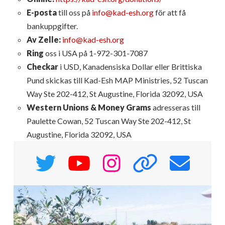
E-posta
till oss på
info@kad-esh.org
för att få
bankuppgifter.
Av Zelle:
info@kad-esh.org
Ring
oss i USA på 1-972-301-7087
Checkar
i USD, Kanadensiska Dollar eller Brittiska
Pund skickas till Kad-Esh MAP Ministries, 52 Tuscan
Way Ste 202-412, St Augustine, Florida 32092, USA
Western Unions & Money Grams
adresseras till
Paulette Cowan, 52 Tuscan Way Ste 202-412, St
Augustine, Florida 32092, USA