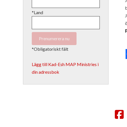
J
b
*Land
J
*Obligatoriskt fält
Lägg till Kad-Esh MAP Ministries i
din adressbok
F