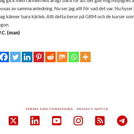
ag gick med i armén helt ärligt bara för att det gav mig möjlighet 
oxas av samma anledning. Nu ser jag allt för vad det var. Nu hyser ja
ag känner bara kärlek. Allt detta beror på GRM och de kurser som 
ögon.
P.C. (man)
TERMS AND CONDITIONS
PRIVACY NOTICE
acebook
X
LinkedIn
YouTube
Instagram
RSS