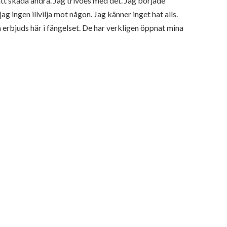
att skada andra. Jag trivdes med det. Jag började
g ingen illvilja mot någon. Jag känner inget hat alls.
erbjuds här i fängelset. De har verkligen öppnat mina