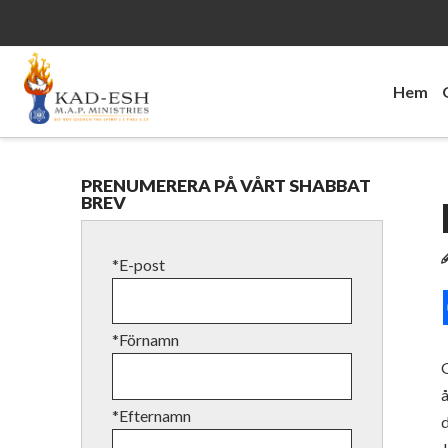
Hem
PRENUMERERA PÅ VÅRT SHABBAT
BREV
*E-post
*Förnamn
G
å
*Efternamn
d