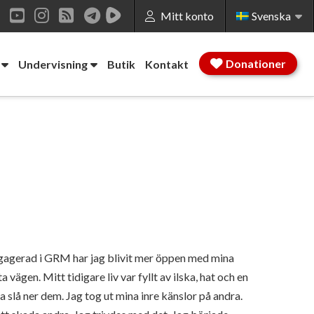
Mitt konto
Svenska
ok
LinkedIn
YouTube
Instagram
RSS
Donationer
Undervisning
Butik
Kontakt
ngagerad i GRM har jag blivit mer öppen med mina
 vägen. Mitt tidigare liv var fyllt av ilska, hat och en
 slå ner dem. Jag tog ut mina inre känslor på andra.