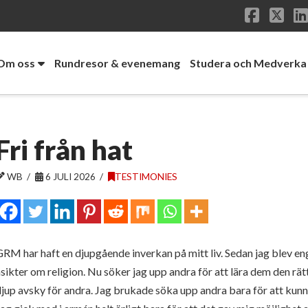
Facebo
X
Om oss
Rundresor & evenemang
Studera och Medverka
Fri från hat
WB
6 JULI 2026
TESTIMONIES
RM har haft en djupgående inverkan på mitt liv. Sedan jag blev e
sikter om religion. Nu söker jag upp andra för att lära dem den rätta
jup avsky för andra. Jag brukade söka upp andra bara för att kunna