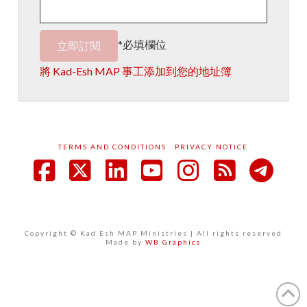
*必填欄位
將 Kad-Esh MAP 事工添加到您的地址簿
TERMS AND CONDITIONS
PRIVACY NOTICE
Facebook
X
LinkedIn
YouTube
Instagram
RSS
Copyright © Kad Esh MAP Ministries | All rights reserved
Made by
WB Graphics