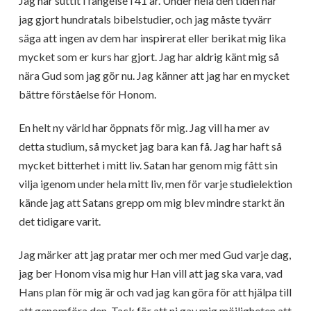
Jag har suttit i fängelse i 41 år. Under hela den tiden har
jag gjort hundratals bibelstudier, och jag måste tyvärr
säga att ingen av dem har inspirerat eller berikat mig lika
mycket som er kurs har gjort. Jag har aldrig känt mig så
nära Gud som jag gör nu. Jag känner att jag har en mycket
bättre förståelse för Honom.
En helt ny värld har öppnats för mig. Jag vill ha mer av
detta studium, så mycket jag bara kan få. Jag har haft så
mycket bitterhet i mitt liv. Satan har genom mig fått sin
vilja igenom under hela mitt liv, men för varje studielektion
kände jag att Satans grepp om mig blev mindre starkt än
det tidigare varit.
Jag märker att jag pratar mer och mer med Gud varje dag,
jag ber Honom visa mig hur Han vill att jag ska vara, vad
Hans plan för mig är och vad jag kan göra för att hjälpa till
att genomföra den. Tack för att ni gav mig möjligheten att