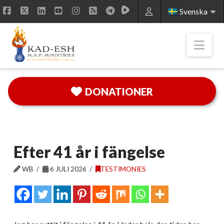
Svenska
Facebook
X
LinkedIn
YouTube
Instagram
RSS
Nav
DONATIONER
Efter 41 år i fängelse
WB
6 JULI 2026
TESTIMONIES