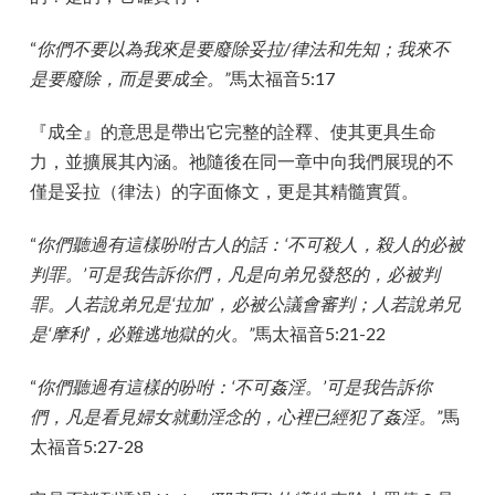
“
你們不要以為我來是要廢除妥拉/律法和先知；我來不
是要廢除，而是要成全。”
馬太福音5:17
『成全』的意思是帶出它完整的詮釋、使其更具生命
力，並擴展其內涵。祂隨後在同一章中向我們展現的不
僅是妥拉（律法）的字面條文，更是其精髓實質。
“
你們聽過有這樣吩咐古人的話：‘不可殺人，殺人的必被
判罪。’可是我告訴你們，凡是向弟兄發怒的，必被判
罪。人若說弟兄是‘拉加’，必被公議會審判；人若說弟兄
是‘摩利’，必難逃地獄的火。”
馬太福音5:21-22
“
你們聽過有這樣的吩咐：‘不可姦淫。’可是我告訴你
們，凡是看見婦女就動淫念的，心裡已經犯了姦淫。”
馬
太福音5:27-28