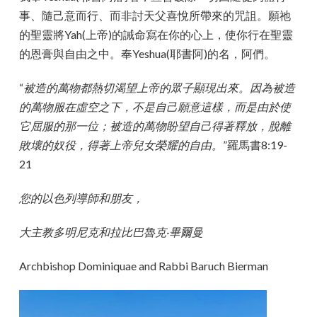
事、隨己意而行、而非討天父喜悅所帶來的咒詛。願祂
的聖靈將Yah(上帝)的誡命寫在你的心上，使你行在聖靈
的恩膏與自由之中。奉Yeshua(耶書阿)的名，阿們。
“
被造的萬物都熱切渴望上帝的眾子顯現出來。因為被造
的萬物服在虛空之下，不是自己願意這樣，而是由於使
它屈服的那一位；被造的萬物盼望自己得著釋放，脫離
敗壞的奴役，得著上帝兒女榮耀的自由。
”羅馬書8:19-
21
您的以色列導師和朋友，
大主教多明尼克和拉比巴魯克·畢爾曼
Archbishop Dominiquae and Rabbi Baruch Bierman