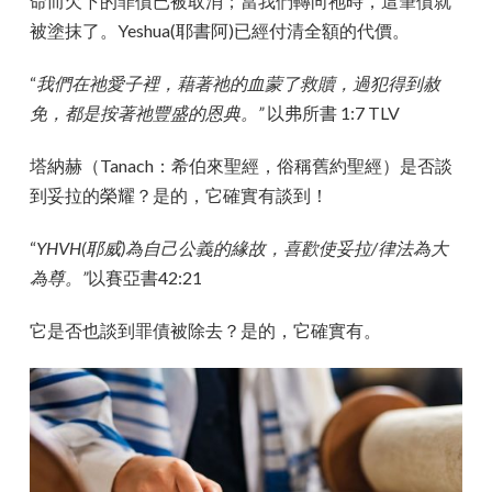
命而欠下的罪債已被取消；當我們轉向祂時，這筆債就
被塗抹了。Yeshua(耶書阿)已經付清全額的代價。
“
我們在祂愛子裡，藉著祂的血蒙了救贖，過犯得到赦
免，都是按著祂豐盛的恩典。”
以弗所書 1:7 TLV
塔納赫（Tanach：希伯來聖經，俗稱舊約聖經）是否談
到妥拉的榮耀？是的，它確實有談到！
“
YHVH(耶威)為自己公義的緣故，喜歡使妥拉/律法為大
為尊。”
以賽亞書42:21
它是否也談到罪債被除去？是的，它確實有。