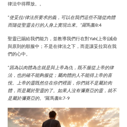
律法中得釋放。。
“
使妥拉/律法所要求的義，可以在我們這些不隨從肉體
而隨從聖靈去行的人身上實現出來。”羅
馬書8:4
聖靈已賜給我們能力，並教導我們行在對Yah(上帝)誡命
與原則的順服中；不是在律法之下，而是讓妥拉寫在我
們的心中。
“
因為以肉體為念就是與上帝為仇，既不服從上帝的律
法，也的確不能夠服從；屬肉體的人不能得上帝的喜
悅。上帝的靈既然住在你們裡面，你們就不是屬於肉
體，而是屬於聖靈的了。如果人沒有彌賽亞的靈，就不
是屬於彌賽亞的。”
羅馬書8:7-9