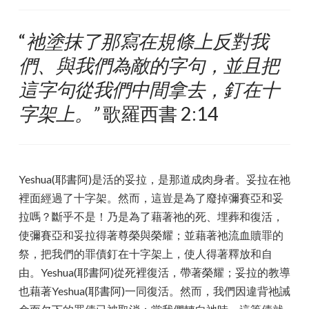
“
祂塗抹了那寫在規條上反對我
們、與我們為敵的字句，並且把
這字句從我們中間拿去，釘在十
字架上。”
歌羅西書 2:14
Yeshua(耶書阿)是活的妥拉，是那道成肉身者。妥拉在祂
裡面經過了十字架。然而，這豈是為了廢掉彌賽亞和妥
拉嗎？斷乎不是！乃是為了藉著祂的死、埋葬和復活，
使彌賽亞和妥拉得著尊榮與榮耀；並藉著祂流血贖罪的
祭，把我們的罪債釘在十字架上，使人得著釋放和自
由。Yeshua(耶書阿)從死裡復活，帶著榮耀；妥拉的教導
也藉著Yeshua(耶書阿)一同復活。然而，我們因違背祂誡