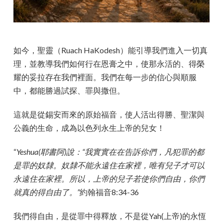
如今，聖靈（Ruach HaKodesh）能引導我們進入一切真
理，並教導我們如何行在恩膏之中，使那永活的、得榮
耀的妥拉存在我們裡面。我們在每一步的信心與順服
中，都能勝過試探、罪與撒但。
這就是從錫安而來的原始福音，使人活出得勝、聖潔與
公義的生命，成為以色列永生上帝的兒女！
“
Yeshua(耶書阿)說：“我實實在在告訴你們，凡犯罪的都
是罪的奴隸。奴隸不能永遠住在家裡，唯有兒子才可以
永遠住在家裡。所以，上帝的兒子若使你們自由，你們
就真的得自由了。”
約翰福音8:34-36
我們得自由，是從罪中得釋放，不是從Yah(上帝)的永恆