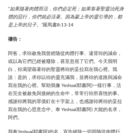
“
如果隨著肉體而活，你們必定死；如果靠著聖靈治死身
體的惡行，你們就必活著。因為蒙上帝的靈引導的，都
是上帝的兒子。”
羅馬書8:13-14
禱告：
阿爸，求祢赦免我曾經隨從肉體行事、違背祢的誡命，
或以為它們已經被廢除，甚至忽視了它們。今天我明
白，祢渴望藉著祢的聖靈將祢的妥拉寫在我心裡。我
說：是的，求祢以祢的靈充滿我，並將祢的道路與誡命
寫在我的心裡。幫助我像 Yeshua(耶書阿)一樣行事，活
在完全被赦免與接納的生命中，常常行祢所喜悅的事。
感謝祢將我的罪債釘在十字架上，也感謝祢將祢的妥拉
寫在我的心思意念中。奉 Yeshua(耶書阿) 大能的名求，
阿們。
我奉Yeshua(耶書阿)的名，宣告破除一切因隨從肉體行