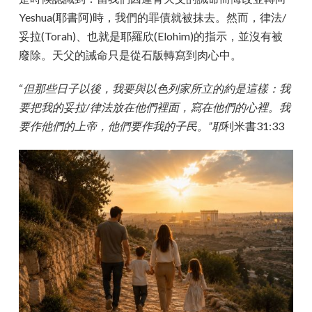
Yeshua(耶書阿)時，我們的罪債就被抹去。然而，律法/
妥拉(Torah)、也就是耶羅欣(Elohim)的指示，並沒有被
廢除。天父的誡命只是從石版轉寫到肉心中。
“
但那些日子以後，我要與以色列家所立的約是這樣：我
要把我的妥拉/律法放在他們裡面，寫在他們的心裡。我
要作他們的上帝，他們要作我的子民。”耶
利米書31:33