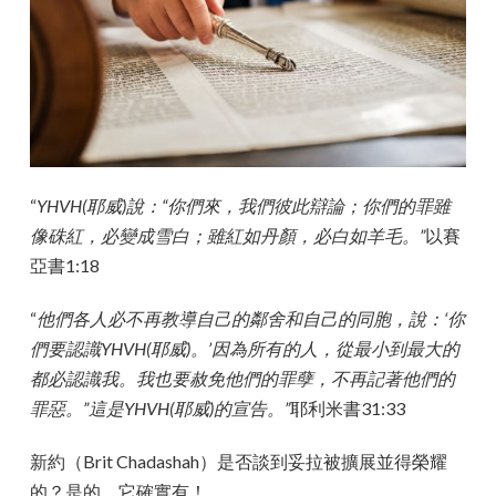
“
YHVH(耶威)說：“你們來，我們彼此辯論；你們的罪雖
像硃紅，必變成雪白；雖紅如丹顏，必白如羊毛。”
以賽
亞書1:18
“
他們各人必不再教導自己的鄰舍和自己的同胞，說：‘你
們要認識YHVH(耶威)。’因為所有的人，從最小到最大的
都必認識我。我也要赦免他們的罪孽，不再記著他們的
罪惡。”這是YHVH(耶威)的宣告。”
耶利米書31:33
新約（Brit Chadashah）是否談到妥拉被擴展並得榮耀
的？是的，它確實有！