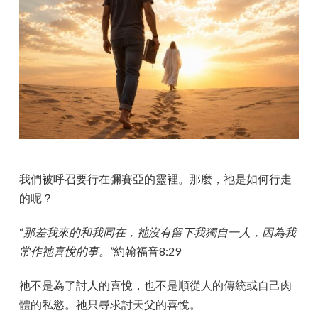
我們被呼召要行在彌賽亞的靈裡。那麼，祂是如何行走
的呢？
“
那差我來的和我同在，祂沒有留下我獨自一人，因為我
常作祂喜悅的事。”
約翰福音8:29
祂不是為了討人的喜悅，也不是順從人的傳統或自己肉
體的私慾。祂只尋求討天父的喜悅。