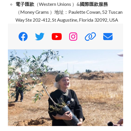
電子匯款
（Western Unions ）&
國際匯款服務
（Money Grams ）地址：Paulette Cowan, 52 Tuscan
Way Ste 202-412, St Augustine, Florida 32092, USA