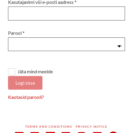
Nõutud
Kasutajanimi või e-posti aadress
*
Nõutud
Parool
*
Jäta mind meelde
Logi sisse
Kaotasid parooli?
TERMS AND CONDITIONS
PRIVACY NOTICE