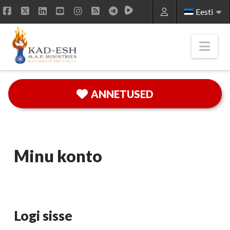
Eesti
Facebook
X
LinkedIn
YouTube
Instagram
RSS
Nav
ANNETUSED
Minu konto
Logi sisse