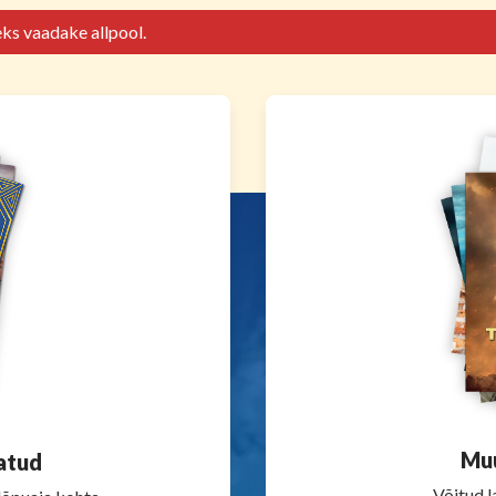
eks vaadake allpool.
Muu
atud
Võitud la