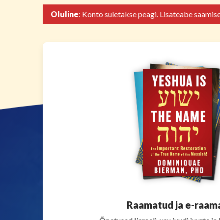
Oluline
: Konto suletakse peagi. Lisateabe saamis
Raamatud ja e-raam