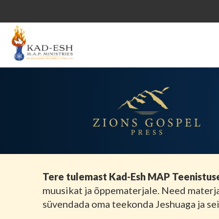
Tere tulemast Kad-Esh MAP Teenistus
muusikat ja õppematerjale. Need materjal
süvendada oma teekonda Jeshuaga ja seist