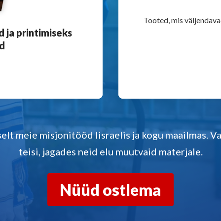
Tooted, mis väljendavad
d ja printimiseks
id
selt meie misjonitööd Iisraelis ja kogu maailmas. Va
teisi, jagades neid elu muutvaid materjale.
Nüüd ostlema