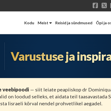
Face
X
Kodu
Meist
Reisid ja sündmused
Õpi ja o
Varustuse ja inspira
e veebipoodi
— siit leiate peapiiskop dr Dominiqu
id on loodud selleks, et aidata teil taasavastada 
a Iisraeli kõrval nendel prohvetlikel aegadel.