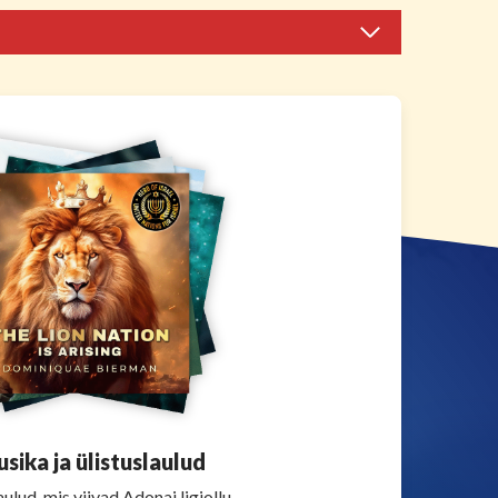
sika ja ülistuslaulud
ulud, mis viivad Adonai ligiollu.