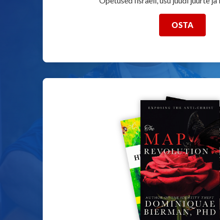
Õpetused Iisraeli, usu juudi juurte ja
OSTA