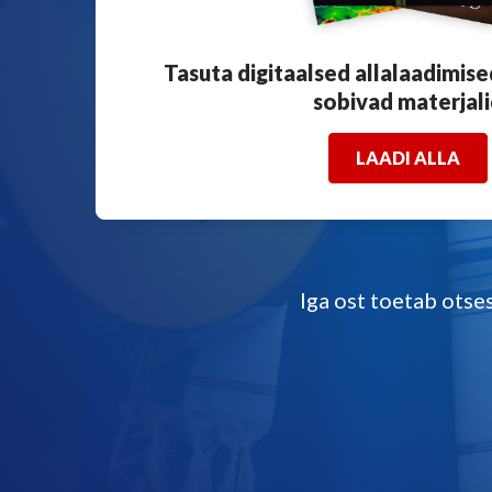
Tasuta digitaalsed allalaadimise
sobivad materjal
LAADI ALLA
Iga ost toetab otse