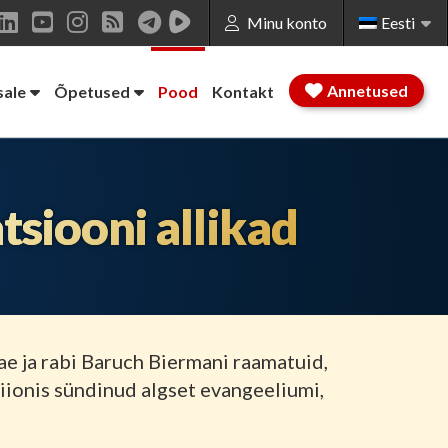
Minu konto
Eesti
book
LinkedIn
YouTube
Instagram
RSS
Annetused
sale
Õpetused
Pood
Kontakt
tsiooni allikad
ae ja rabi Baruch Biermani raamatuid,
Siionis sündinud algset evangeeliumi,