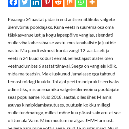
Peaaegu 34 aastat pidasin end antisemiitlikuks valgete
ülemvõimu pooldajaks. Kuna veetsin suurema osa oma
täiskasvanuelust ja kogu lapsepõlve vanglas, sisendati
mulle viha kahe rahvuse vastu: mustanahaliste ja juutide
vastu. Ma pandi esimest korda vangi 12-aastaselt ja
veetsin 24 kuud kodust eemal. Sellest ajast alates olen
veetnud umbes 6 aastat tänaval. Seega on vangielu kõik,
mida ma teadsin. Ma ei uskunud Jumalasse ega tahtnud
temast midagi kuulda. Tol ajal peeti mind praktiseerivaks
odinistiks, mis on enamiku valgete ülemvõimu pooldajate
seas populaarne. Kuid 2018. aastal, olles ühes Miamis
asuvas kinnipidamisasutuses, puutusin kokku millegi
mulle tundmatuga, millest mõne kuu pärast sain aru, et see
oli Jumala Vaim. Minu muutumine algas JHVH armust.
Sellega harjumine võttis aega, kuid Ta muutis mind. Nüüd