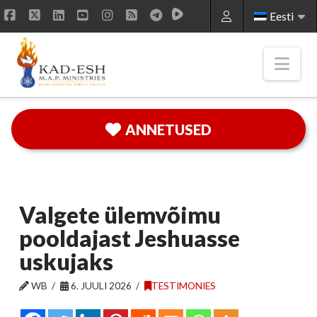
Eesti
Facebook
X
LinkedIn
YouTube
Instagram
RSS
Nav
ANNETUSED
Valgete ülemvõimu
pooldajast Jeshuasse
uskujaks
WB
6. JUULI 2026
TESTIMONIES