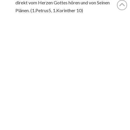
direkt vom Herzen Gottes hören und von Seinen
Plänen. (1.Petrus5, 1.Korinther 10)
Dass unsere nächste Generation eine Leidenschaft für
das Wort und eine gerechte Furcht des Herrn hat und
dass sie ihre Berufung kennt. (Sprüche 3-7)
Dass Gott für die körperlichen und finanziellen Mittel
sorgt, dass wir unser gesamtes Gebäude
einschliesslich des Luftschutzbunkers kaufen und
renovieren können.
Eine erneuerte Erweckung für unsere Mitglieder, dass
sie die Heiligen ausrüsten zum Werk des Dienstes und
dass sie eine Liebe für die Verlorenen haben (Epheser
4)
Tiefe Heilung und Wiederherstellung unserer
Mitglieder, so dass sie Frucht bringen und die
Wichtigkeit sofortiger Busse und Vergebung
verstehen.