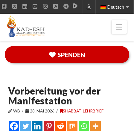
Deutsch
Facebook
X
LinkedIn
YouTube
Instagram
RSS
Nav
SPENDEN
Vorbereitung vor der
Manifestation
WB
28. MAI 2026
SHABBAT-LEHRBRIEF