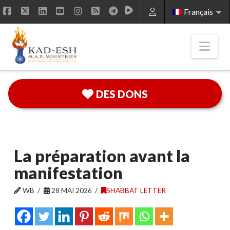
Français
Facebook
X
LinkedIn
YouTube
Instagram
RSS
Nav
DES DONS
La préparation avant la
manifestation
WB
28 MAI 2026
SHABBAT LETTER