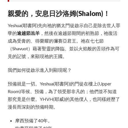
親愛的，安息日沙洛姆(Shalom)！
Yeshua(耶書阿)先向祂的猶太門徒啟示自己是除去世人罪
孽的
逾越節羔羊
，然後在逾越節期間的初熟節，祂復活
成為受膏的、得榮耀的彌賽亞君王。祂在七七節
（Shavuot）藉著聖靈的降臨、並以火焰般的舌頭作為可
見的記號，來顯現祂的王國。
我們如何從啟示進入到顯現呢？
預備就是一切。Yeshua(耶書阿)的門徒在樓上(Upper
Room)等候、預備，為了領受那非凡的；他們並不知道
那究竟是什麼。YHVH(耶威)的其他僕人，也同樣經歷了
漫長而深刻的預備時期。
摩西預備了40年。