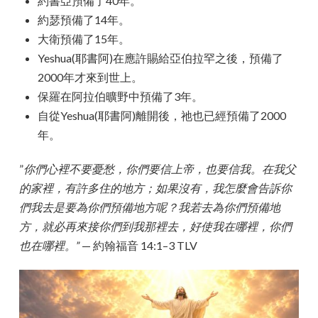
約書亞預備了40年。
約瑟預備了14年。
大衛預備了15年。
Yeshua(耶書阿)在應許賜給亞伯拉罕之後，預備了
2000年才來到世上。
保羅在阿拉伯曠野中預備了3年。
自從Yeshua(耶書阿)離開後，祂也已經預備了2000
年。
”
你們心裡不要憂愁，你們要信上帝，也要信我。在我父
的家裡，有許多住的地方；如果沒有，我怎麼會告訴你
們我去是要為你們預備地方呢？我若去為你們預備地
方，就必再來接你們到我那裡去，好使我在哪裡，你們
也在哪裡。”
— 約翰福音 14:1–3 TLV