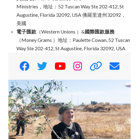
Ministries，地址：52 Tuscan Way Ste 202-412, St
Augustine, Florida 32092, USA 佛羅里達州32092，
美國
電子匯款
（Western Unions ）&
國際匯款服務
（Money Grams ）地址：Paulette Cowan, 52 Tuscan
Way Ste 202-412, St Augustine, Florida 32092, USA