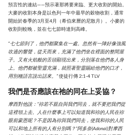
預言性的連結——預示著那將要來臨、更大收割的開始。
大麥的收割本身是以色列一年中最早的穀物收割，通常
開始於春季的3月至4月（希伯來曆的尼散月）。小麥的
收割則較晚，並在七七節時達到高峰。
“
七七節到了，他們都聚集在一處。忽然有一陣好像強風
吹過的響聲，從天而來，充滿了他們坐在裡面的整間屋
子。又有火焰般的舌頭顯現出來，分別落在他們各人身
上。他們都被聖靈充滿，就照著聖靈賜給他們的口才，
用別種語言說出話來。”
使徒行傳 2:1-4 TLV
我們是否應該在祂的同在上妥協？
摩西對他說：”祢若不親自與我們同去，就不要把我們從
這裡領上去。人在什麼事上可以知道我和祢的人民在祢
眼前蒙恩呢？不是因為祢與我們同去，使我和祢的人民
可以和地上所有的人有分別嗎？”阿多奈(Adonai)對摩西