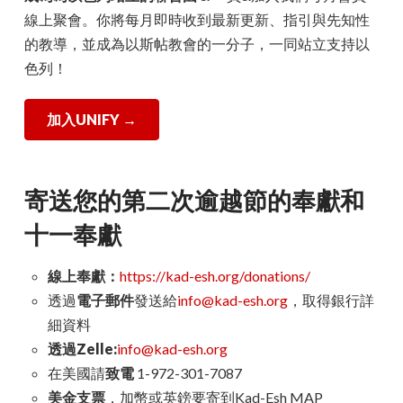
線上聚會。你將每月即時收到最新更新、指引與先知性
的教導，並成為以斯帖教會的一分子，一同站立支持以
色列！
加入UNIFY →
寄送您的第二次逾越節的奉獻和
十一奉獻
線上奉獻：
https://kad-esh.org/donations/
透過
電子郵件
發送給
info@kad-esh.org
，取得銀行詳
細資料
透過Zelle:
info@kad-esh.org
在美國請
致電
1-972-301-7087
美金支票
，加幣或英鎊要寄到Kad-Esh MAP