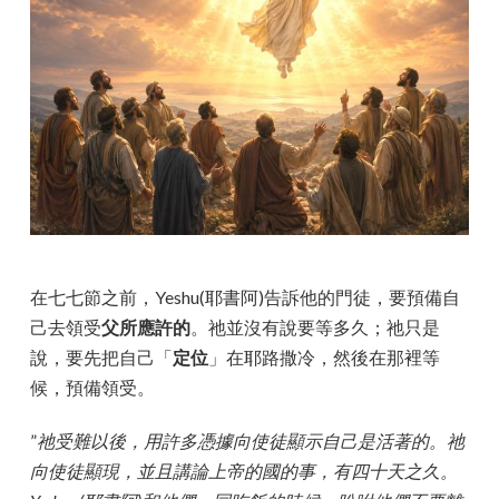
在七七節之前，Yeshu(耶書阿)告訴他的門徒，要預備自
己去領受
父所應許的
。祂並沒有說要等多久；祂只是
說，要先把自己「
定位
」在耶路撒冷，然後在那裡等
候，預備領受。
”
祂受難以後，用許多憑據向使徒顯示自己是活著的。祂
向使徒顯現，並且講論上帝的國的事，有四十天之久。