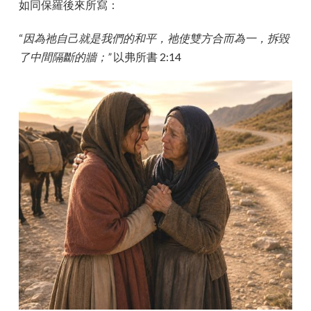
如同保羅後來所寫：
“
因為祂自己就是我們的和平，祂使雙方合而為一，拆毀
了中間隔斷的牆；”
以弗所書 2:14