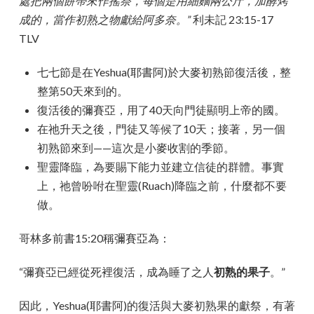
處把兩個餅帶來作搖祭，每個是用細麵兩公斤，加酵烤
成的，當作初熟之物獻給阿多奈。”
利未記 23:15-17
TLV
七七節是在Yeshua(耶書阿)於大麥初熟節復活後，整
整第50天來到的。
復活後的彌賽亞，用了40天向門徒顯明上帝的國。
在祂升天之後，門徒又等候了10天；接著，另一個
初熟節來到——這次是小麥收割的季節。
聖靈降臨，為要賜下能力並建立信徒的群體。事實
上，祂曾吩咐在聖靈(Ruach)降臨之前，什麼都不要
做。
哥林多前書15:20稱彌賽亞為：
“彌賽亞已經從死裡復活，成為睡了之人
初熟的果子
。”
因此，Yeshua(耶書阿)的復活與大麥初熟果的獻祭，有著