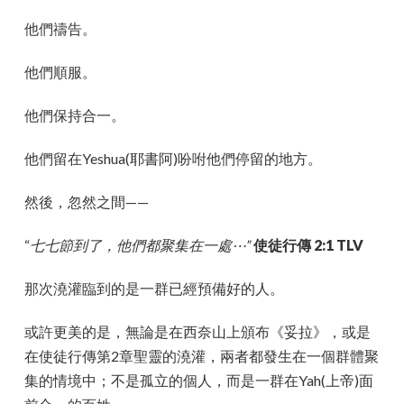
他們禱告。
他們順服。
他們保持合一。
他們留在Yeshua(耶書阿)吩咐他們停留的地方。
然後，忽然之間——
“
七七節到了，他們都聚集在一處⋯”
使徒行傳 2:1 TLV
那次澆灌臨到的是一群已經預備好的人。
或許更美的是，無論是在西奈山上頒布《妥拉》，或是
在使徒行傳第2章聖靈的澆灌，兩者都發生在一個群體聚
集的情境中；不是孤立的個人，而是一群在Yah(上帝)面