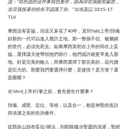
說：”你所說的這件事我也要作，因為祢在我眼前蒙恩，
並且我按著你的名字認識了你。”
出埃及記 33:15-17
TLV
摩西沒有妥協，但這又多花了40年，直到Yah(上帝)預備
好新的一代可以進入應許之地。那一整個不信、被捆綁
的世代，必須先死去。如果摩西當初在上帝的同在上妥
協，選擇讓天使帶領他們前行，他們或許能更早進入那
地。好是完美的敵人，而摩西選擇了那完美的，這代價
是巨大的。那麼我們要選擇什麼：是捷徑？是方便？還
是榮耀？
在YAH(上帝)行事之前，會先發生什麼事？
預備、成聖、定位、等候，以及合一，都是神聖的造訪
與澆灌之前的先決條件。
從西奈山頒布妥拉/律法，到耶路撒冷聖靈的澆灌，聖經