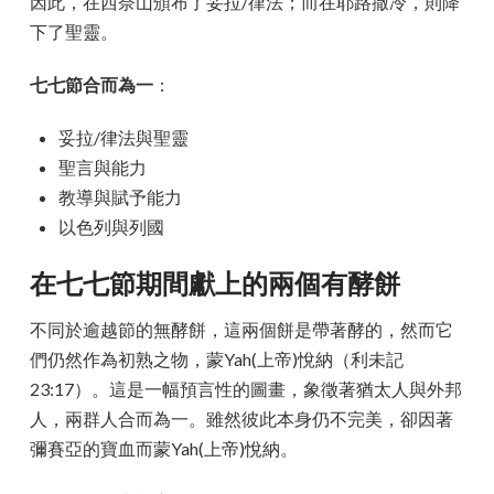
因此，在西奈山頒布了妥拉/律法；而在耶路撒冷，則降
下了聖靈。
七七節合而為一
：
妥拉/律法與聖靈
聖言與能力
教導與賦予能力
以色列與列國
在七七節期間獻上的兩個有酵餅
不同於逾越節的無酵餅，這兩個餅是帶著酵的，然而它
們仍然作為初熟之物，蒙Yah(上帝)悅納（利未記
23:17）。這是一幅預言性的圖畫，象徵著猶太人與外邦
人，兩群人合而為一。雖然彼此本身仍不完美，卻因著
彌賽亞的寶血而蒙Yah(上帝)悅納。