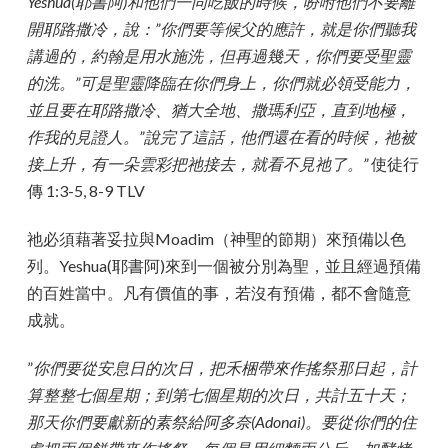
Yeshua(耶書阿)和他們一同吃飯的時候，吩咐他們不要離
開耶路撒冷，說：”你們要等候父的應許，就是你們聽我
講過的，約翰是用水施洗，但再過幾天，你們要受聖靈
的洗。”可是聖靈降臨在你們身上，你們就必領受能力，
並且要在耶路撒冷、猶大全地、撒瑪利亞，直到地極，
作我的見證人。”說完了這話，他們還在看的時候，祂被
接上升，有一朵雲彩把祂接去，就看不見祂了。”
使徒行
傳 1:3-5, 8-9 TLV
祂必須藉著妥拉與Moadim（神聖的節期）來預備以色
列。Yeshua(耶書阿)來到一個被分別為聖，並且經過預備
的百姓當中。凡有價值的事，若沒有預備，都不會隨意
成就。
”
你們要從安息日的次日，把禾梱帶來作搖祭那日起，計
算整整七個星期；到第七個星期的次日，共計五十天；
那天你們要獻新的素祭給阿多奈(Adonai)。要從你們的住