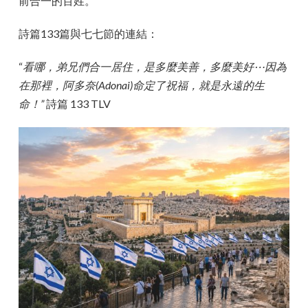
前合一的百姓。
詩篇133篇與七七節的連結：
“
看哪，弟兄們合一居住，是多麼美善，多麼美好⋯因為
在那裡，阿多奈(Adonai)命定了祝福，就是永遠的生
命！”
詩篇 133 TLV