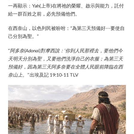
一再顯示：Yah(上帝)在將祂的榮耀、啟示與能力，託付
給一群百姓之前，必先預備他們。
在西奈山，以色列民被吩咐：“為第三天預備好⋯要使自
己分別為聖。”
“
阿多奈(Adonai)對摩西說：’你到人民那裡去，要他們今
天明天分別為聖，又要他們洗淨自己的衣服；為第三天
預備好，因為第三天阿多奈要在全體人民眼前降臨在西
奈山上。”
出埃及記 19:10-11 TLV