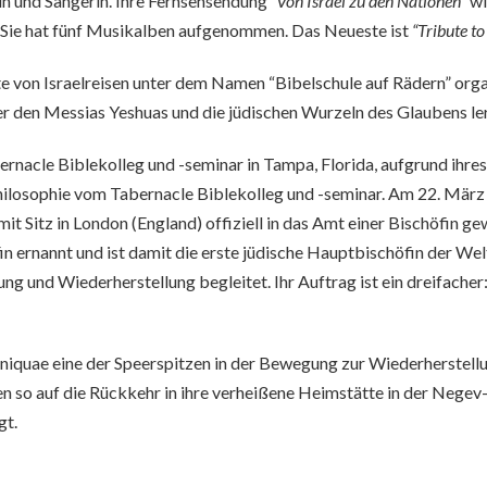
n und Sängerin. Ihre Fernsehsendung
“Von Israel zu den Nationen”
wi
t. Sie hat fünf Musikalben aufgenommen. Das Neueste ist
“Tribute to
erte von Israelreisen unter dem Namen “Bibelschule auf Rädern” org
r den Messias Yeshuas und die jüdischen Wurzeln des Glaubens le
ernacle Biblekolleg und -seminar in Tampa, Florida, aufgrund ih
philosophie vom Tabernacle Biblekolleg und -seminar. Am 22. Mä
 mit Sitz in London (England) offiziell in das Amt einer Bischöfi
in ernannt und ist damit die erste jüdische Hauptbischöfin der We
 und Wiederherstellung begleitet. Ihr Auftrag ist ein dreifache
quae eine der Speerspitzen in der Bewegung zur Wiederherstellun
den so auf die Rückkehr in ihre verheißene Heimstätte in der Nege
gt.