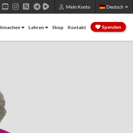
Mein Konto
Deutsch
ok
inkedIn
YouTube
Instagram
RSS
Spenden
Mitmachen
Lehren
Shop
Kontakt