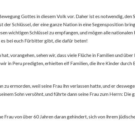
 Bewegung Gottes in diesem Volk vor. Daher ist es notwendig, den 
 der Schlüssel, der eine ganze Nation in eine Segensposition bring
 diesen wichtigen Schlüssel zu empfangen, und mögen alle national
 bei euch Fürbitter gibt, die dafür beten!
 hat, vorangehen, sehen wir, dass viele Flüche in Familien und üb
wir in Peru predigten, erhielten elf Familien, die ihre Kinder durc
n zu ermorden, weil seine Frau ihn verlassen hatte, und er desweg
einem Sohn versöhnt, und führte dann seine Frau zum Herrn: Die 
e Frau von über 60 Jahren daran gehindert, sich von ihrem jüdisch