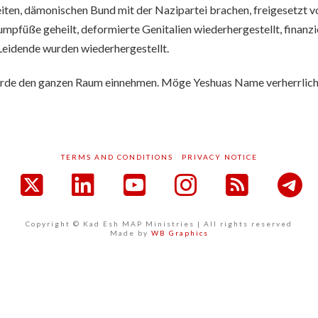
weiten, dämonischen Bund mit der Nazipartei brachen, freigesetzt
mpfüße geheilt, deformierte Genitalien wiederhergestellt, finanz
Leidende wurden wiederhergestellt.
 würde den ganzen Raum einnehmen. Möge Yeshuas Name verherrlich
TERMS AND CONDITIONS
PRIVACY NOTICE
acebook
X
LinkedIn
YouTube
Instagram
RSS
Copyright © Kad Esh MAP Ministries | All rights reserved
Made by
WB Graphics