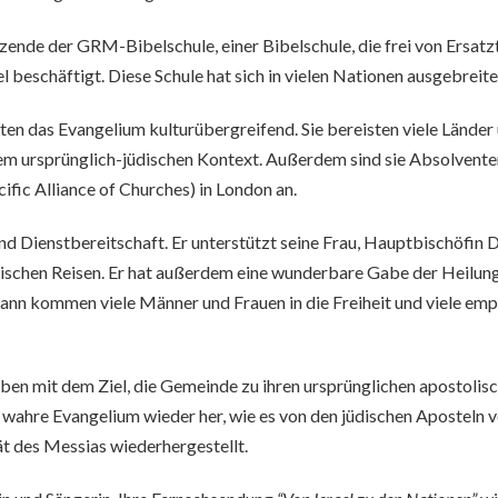
nde der GRM-Bibelschule, einer Bibelschule, die frei von Ersatzt
l beschäftigt. Diese Schule hat sich in vielen Nationen ausgebreit
n das Evangelium kulturübergreifend. Sie bereisten viele Länder
m ursprünglich-jüdischen Kontext. Außerdem sind sie Absolventen d
fic Alliance of Churches) in London an.
nd Dienstbereitschaft. Er unterstützt seine Frau, Hauptbischöfin D
olischen Reisen. Er hat außerdem eine wunderbare Gabe der Heilung
 dann kommen viele Männer und Frauen in die Freiheit und viele e
ben mit dem Ziel, die Gemeinde zu ihren ursprünglichen apostolis
 wahre Evangelium wieder her, wie es von den jüdischen Aposteln v
tät des Messias wiederhergestellt.