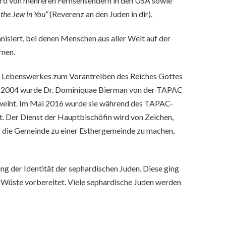
rd von mehreren Fernsehsendern in den USA sowie
 the Jew in You”
(Reverenz an den Juden in dir).
anisiert, bei denen Menschen aus aller Welt auf der
rnen.
res Lebenswerkes zum Vorantreiben des Reiches Gottes
rz 2004 wurde Dr. Dominiquae Bierman von der TAPAC
n geweiht. Im Mai 2016 wurde sie während des TAPAC-
lt. Der Dienst der Hauptbischöfin wird von Zeichen,
r: die Gemeinde zu einer Esthergemeinde zu machen,
g der Identität der sephardischen Juden. Diese ging
v-Wüste vorbereitet. Viele sephardische Juden werden