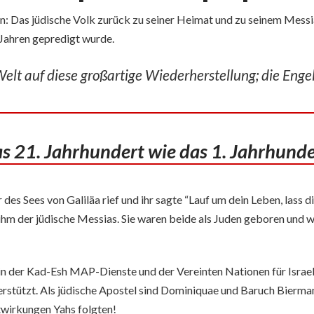
iten: Das jüdische Volk zurück zu seiner Heimat und zu seinem Mess
 Jahren gepredigt wurde.
Welt auf diese großartige Wiederherstellung; die Enge
s 21. Jahrhundert wie das 1. Jahrhunde
es Sees von Galiläa rief und ihr sagte “Lauf um dein Leben, lass d
ihm der jüdische Messias. Sie waren beide als Juden geboren und w
 der Kad-Esh MAP-Dienste und der Vereinten Nationen für Israel (U
rstützt. Als jüdische Apostel sind Dominiquae und Baruch Bierman
twirkungen Yahs folgten!