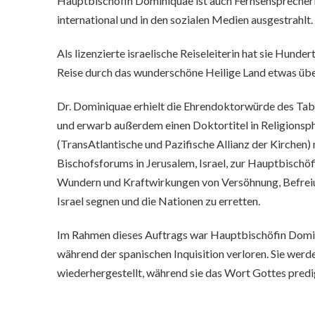
Hauptbischöfin Dominiquae ist auch Fernsehsprecheri
international und in den sozialen Medien ausgestrahl
Als lizenzierte israelische Reiseleiterin hat sie Hund
Reise durch das wunderschöne Heilige Land etwas übe
Dr. Dominiquae erhielt die Ehrendoktorwürde des Tab
und erwarb außerdem einen Doktortitel in Religions
(TransAtlantische und Pazifische Allianz der Kirchen)
Bischofsforums in Jerusalem, Israel, zur Hauptbischöf
Wundern und Kraftwirkungen von Versöhnung, Befreiung
Israel segnen und die Nationen zu erretten.
Im Rahmen dieses Auftrags war Hauptbischöfin Domini
während der spanischen Inquisition verloren. Sie wer
wiederhergestellt, während sie das Wort Gottes predi