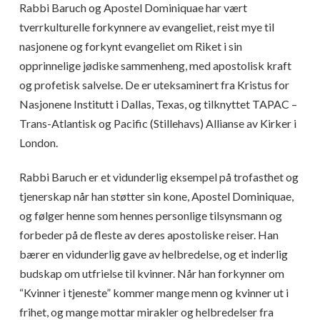
Rabbi Baruch og Apostel Dominiquae har vært
tverrkulturelle forkynnere av evangeliet, reist mye til
nasjonene og forkynt evangeliet om Riket i sin
opprinnelige jødiske sammenheng, med apostolisk kraft
og profetisk salvelse. De er uteksaminert fra Kristus for
Nasjonene Institutt i Dallas, Texas, og tilknyttet TAPAC –
Trans-Atlantisk og Pacific (Stillehavs) Allianse av Kirker i
London.
Rabbi Baruch er et vidunderlig eksempel på trofasthet og
tjenerskap når han støtter sin kone, Apostel Dominiquae,
og følger henne som hennes personlige tilsynsmann og
forbeder på de fleste av deres apostoliske reiser. Han
bærer en vidunderlig gave av helbredelse, og et inderlig
budskap om utfrielse til kvinner. Når han forkynner om
“Kvinner i tjeneste” kommer mange menn og kvinner ut i
frihet, og mange mottar mirakler og helbredelser fra