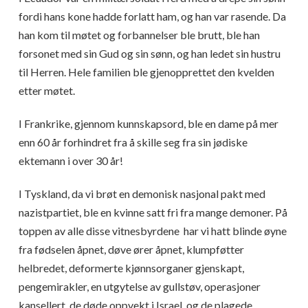
fordi hans kone hadde forlatt ham, og han var rasende. Da
han kom til møtet og forbannelser ble brutt, ble han
forsonet med sin Gud og sin sønn, og han ledet sin hustru
til Herren. Hele familien ble gjenopprettet den kvelden
etter møtet.
I Frankrike, gjennom kunnskapsord, ble en dame på mer
enn 60 år forhindret fra å skille seg fra sin jødiske
ektemann i over 30 år!
I Tyskland, da vi brøt en demonisk nasjonal pakt med
nazistpartiet, ble en kvinne satt fri fra mange demoner. På
toppen av alle disse vitnesbyrdene har vi hatt blinde øyne
fra fødselen åpnet, døve ører åpnet, klumpføtter
helbredet, deformerte kjønnsorganer gjenskapt,
pengemirakler, en utgytelse av gullstøv, operasjoner
kansellert, de døde oppvekt i Israel, og de plagede