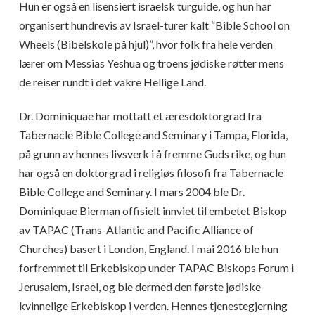
Hun er også en lisensiert israelsk turguide, og hun har
organisert hundrevis av Israel-turer kalt “Bible School on
Wheels (Bibelskole på hjul)”, hvor folk fra hele verden
lærer om Messias Yeshua og troens jødiske røtter mens
de reiser rundt i det vakre Hellige Land.
Dr. Dominiquae har mottatt et æresdoktorgrad fra
Tabernacle Bible College and Seminary i Tampa, Florida,
på grunn av hennes livsverk i å fremme Guds rike, og hun
har også en doktorgrad i religiøs filosofi fra Tabernacle
Bible College and Seminary. I mars 2004 ble Dr.
Dominiquae Bierman offisielt innviet til embetet Biskop
av TAPAC (Trans-Atlantic and Pacific Alliance of
Churches) basert i London, England. I mai 2016 ble hun
forfremmet til Erkebiskop under TAPAC Biskops Forum i
Jerusalem, Israel, og ble dermed den første jødiske
kvinnelige Erkebiskop i verden. Hennes tjenestegjerning