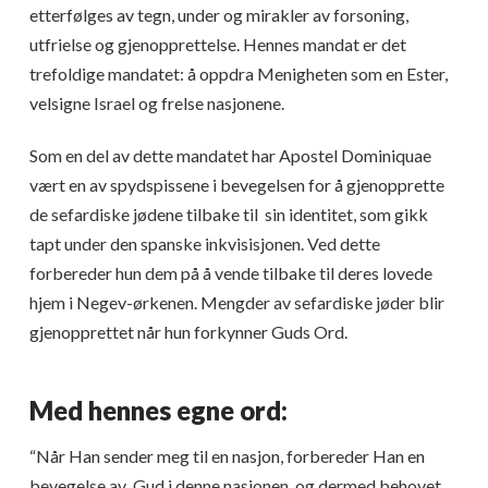
etterfølges av tegn, under og mirakler av forsoning,
utfrielse og gjenopprettelse. Hennes mandat er det
trefoldige mandatet: å oppdra Menigheten som en Ester,
velsigne Israel og frelse nasjonene.
Som en del av dette mandatet har Apostel Dominiquae
vært en av spydspissene i bevegelsen for å gjenopprette
de sefardiske jødene tilbake til sin identitet, som gikk
tapt under den spanske inkvisisjonen. Ved dette
forbereder hun dem på å vende tilbake til deres lovede
hjem i Negev-ørkenen. Mengder av sefardiske jøder blir
gjenopprettet når hun forkynner Guds Ord.
Med hennes egne ord:
“Når Han sender meg til en nasjon, forbereder Han en
bevegelse av Gud i denne nasjonen, og dermed behovet