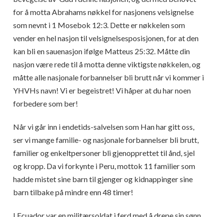
for å motta Abrahams nøkkel for nasjonens velsignelse
som nevnt i 1 Mosebok 12:3. Dette er nøkkelen som
vender en hel nasjon til velsignelsesposisjonen, for at den
kan bli en sauenasjon ifølge Matteus 25:32. Måtte din
nasjon være rede til å motta denne viktigste nøkkelen, og
måtte alle nasjonale forbannelser bli brutt når vi kommer i
YHVHs navn! Vi er begeistret! Vi håper at du har noen
forbedere som ber!
Når vi går inn i endetids-salvelsen som Han har gitt oss,
ser vi mange familie- og nasjonale forbannelser bli brutt,
familier og enkeltpersoner bli gjenopprettet til ånd, sjel
og kropp. Da vi forkynte i Peru, mottok 11 familier som
hadde mistet sine barn til gjenger og kidnappinger sine
barn tilbake på mindre enn 48 timer!
I Ecuador var en militærsoldat i ferd med å drepe sin sønn