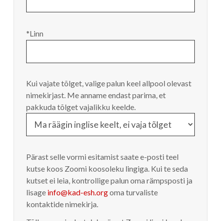
*Linn
Kui vajate tõlget, valige palun keel allpool olevast
nimekirjast. Me anname endast parima, et
pakkuda tõlget vajalikku keelde.
Pärast selle vormi esitamist saate e-posti teel
kutse koos Zoomi koosoleku lingiga. Kui te seda
kutset ei leia, kontrollige palun oma rämpsposti ja
lisage
info@kad-esh.org
oma turvaliste
kontaktide nimekirja.