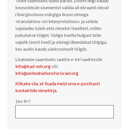
Tõlke saamiseks tuleb pärast Zoomi lingi kaudu
koosolekule sisenemist valida all ekraanil oleval
ribal gloobuse märgiga ikoon nimega
«translations või interpretations» ja sellele
vajutades tuleb ette nimekiri keeltest, milles
pakutakse tõlget. Valige keelte hulgast teile
vajalik (eesti keel) ja oletegi ühendatud tõlgiga,
kes audio kaudu sünkroonselt tõlgib.
Lisateabe saamiseks saatke e-kiri aadressile
info@kad-esh.org
või
info@unitednationsforisrael.org
Klikake siia, et lisada meid oma e-postkasti
kontaktide nimekirja.
16+9=?