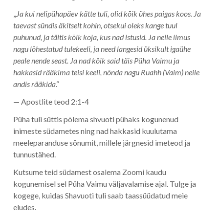
„
Ja kui nelipühapäev kätte tuli, olid kõik ühes paigas koos. Ja
taevast sündis äkitselt kohin, otsekui oleks kange tuul
puhunud, ja täitis kõik koja, kus nad istusid. Ja neile ilmus
nagu lõhestatud tulekeeli, ja need langesid üksikult igaühe
peale nende seast. Ja nad kõik said täis Püha Vaimu ja
hakkasid rääkima teisi keeli, nõnda nagu Ruahh (Vaim) neile
andis rääkida
.“
— Apostlite teod 2:1-4
Püha tuli süttis põlema shvuoti pühaks kogunenud
inimeste südametes ning nad hakkasid kuulutama
meeleparanduse sõnumit, millele järgnesid imeteod ja
tunnustähed.
Kutsume teid südamest osalema Zoomi kaudu
kogunemisel sel Püha Vaimu väljavalamise ajal. Tulge ja
kogege, kuidas Shavuoti tuli saab taassüüdatud meie
eludes.