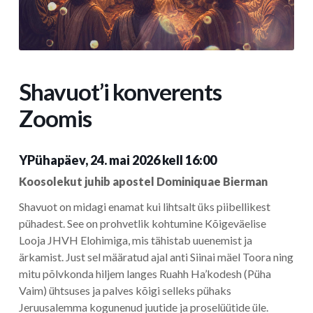
Shavuot’i konverents
Zoomis
YPühapäev, 24. mai 2026 kell 16:00
Koosolekut juhib apostel Dominiquae Bierman
Shavuot on midagi enamat kui lihtsalt üks piibellikest
pühadest. See on prohvetlik kohtumine Kõigeväelise
Looja JHVH Elohimiga, mis tähistab uuenemist ja
ärkamist. Just sel määratud ajal anti Siinai mäel Toora ning
mitu põlvkonda hiljem langes Ruahh Ha’kodesh (Püha
Vaim) ühtsuses ja palves kõigi selleks pühaks
Jeruusalemma kogunenud juutide ja proselüütide üle.