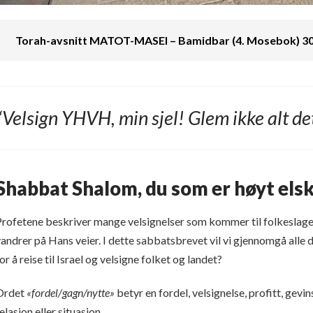
Torah-avsnitt MATOT-MASEI – Bamidbar (4. Mosebok) 30:
“Velsign YHVH, min sjel! Glem ikke alt de
Shabbat Shalom, du som er høyt elsk
rofetene beskriver mange velsignelser som kommer til folkeslagene
andrer på Hans veier. I dette sabbatsbrevet vil vi gjennomgå alle d
or å reise til Israel og velsigne folket og landet?
Ordet
«fordel/gagn/nytte»
betyr en fordel, velsignelse, profitt, gevi
elasjon eller situasjon.