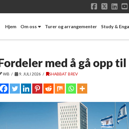
Facebook
X
Link
Hjem
Om oss
Turer og arrangementer
Study & Eng
Fordeler med å gå opp til
WB
9. JULI 2026
SHABBAT BREV