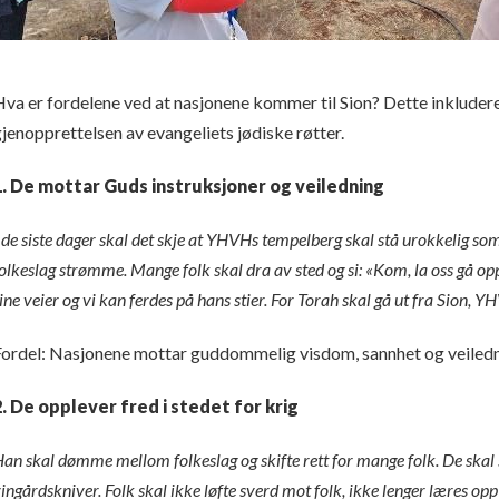
va er fordelene ved at nasjonene kommer til Sion? Dette inkluderer
jenopprettelsen av evangeliets jødiske røtter.
1. De mottar Guds instruksjoner og veiledning
 de siste dager skal det skje at YHVHs tempelberg skal stå urokkelig som
olkeslag strømme. Mange folk skal dra av sted og si: «Kom, la oss gå opp 
ine veier og vi kan ferdes på hans stier. For Torah skal gå ut fra Sion, 
Fordel: Nasjonene mottar guddommelig visdom, sannhet og veiledn
2. De opplever fred i stedet for krig
an skal dømme mellom folkeslag og skifte rett for mange folk. De skal 
ingårdskniver. Folk skal ikke løfte sverd mot folk, ikke lenger læres opp t