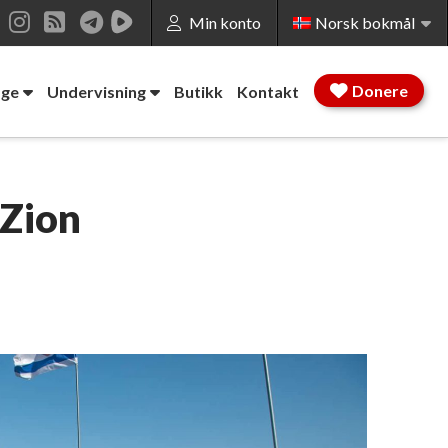
Min konto
Norsk bokmål
edIn
YouTube
Instagram
RSS
Donere
age
Undervisning
Butikk
Kontakt
 Zion