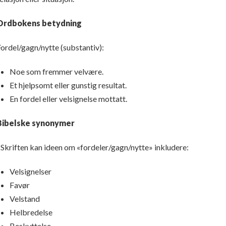
Ordbokens betydning
ordel/gagn/nytte (substantiv):
Noe som fremmer velvære.
Et hjelpsomt eller gunstig resultat.
En fordel eller velsignelse mottatt.
Bibelske synonymer
 Skriften kan ideen om «fordeler/gagn/nytte» inkludere:
Velsignelser
Favør
Velstand
Helbredelse
Beskyttelse