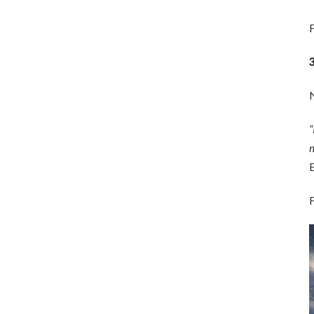
F
N
“
m