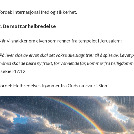
ordel: Internasjonal fred og sikkerhet.
3. De mottar helbredelse
år vi snakker om elven som renner fra tempelet i Jerusalem:
På hver side av elven skal det vokse alle slags trær til å spise av. Løvet 
åned skal de bære ny frukt, for vannet de får, kommer fra helligdommen.
Esekiel 47:12
Fordel: Helbredelse strømmer fra Guds nærvær i Sion.